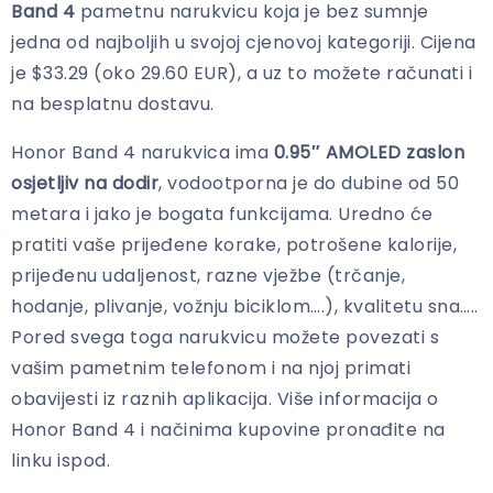
Band 4
pametnu narukvicu koja je bez sumnje
jedna od najboljih u svojoj cjenovoj kategoriji. Cijena
je $33.29 (oko 29.60 EUR), a uz to možete računati i
na besplatnu dostavu.
Honor Band 4 narukvica ima
0.95″ AMOLED zaslon
osjetljiv na dodir
, vodootporna je do dubine od 50
metara i jako je bogata funkcijama. Uredno će
pratiti vaše prijeđene korake, potrošene kalorije,
prijeđenu udaljenost, razne vježbe (trčanje,
hodanje, plivanje, vožnju biciklom….), kvalitetu sna…..
Pored svega toga narukvicu možete povezati s
vašim pametnim telefonom i na njoj primati
obavijesti iz raznih aplikacija. Više informacija o
Honor Band 4 i načinima kupovine pronađite na
linku ispod.