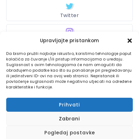
Twitter
Instagram
Upravljajte pristankom
Da bismo pružili najbolje iskustvo, koristimo tehnologije poput
kolačića za čuvanje i/ili pristup informacijama o uređaju.
Suglasnost s ovim tehnologijama će nam omogućiti da
Bajtbox
obrađujemo podatke kao što su ponašanje pri pregledavanju
ili jedinstveni ID-ovi na ovoj web stranici. Nepristanak ili
Linkovi
Bajtbox koristi
povlačenje suglasnosti može negativno utjecati na određene
karakteristike i funkcije.
Globalhost
hosting
Kontaktirajte nas
usluge.
Prihvati
Impressum
Zabrani
Pravila o privatnosti
Pogledaj postavke