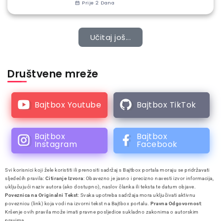
Prije 2 Dana
Učitaj još...
Društvene mreže
Bajtbox Youtube
Bajtbox TikTok
Bajtbox
Bajtbox
Instagram
Facebook
Svi korisnici koji žele koristiti ili prenositi sadržaj s Bajtbox portala moraju se pridržavati
sljedećih pravila:
Citiranje Izvora
: Obavezno je jasno i precizno navesti izvor informacija,
uključujući naziv autora (ako dostupno), naslov članka ili teksta te datum objave.
Poveznica na Originalni Tekst
: Svaka upotreba sadržaja mora uključivati aktivnu
poveznicu (link) koja vodi na izvorni tekst na Bajtbox portalu.
Pravna Odgovornost
:
Kršenje ovih pravila može imati pravne posljedice sukladno zakonima o autorskim
pravima.