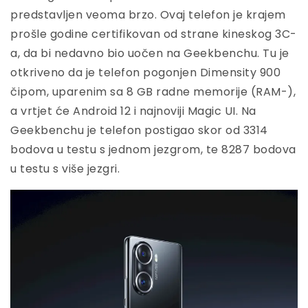
predstavljen veoma brzo. Ovaj telefon je krajem
prošle godine certifikovan od strane kineskog 3C-
a, da bi nedavno bio uočen na Geekbenchu. Tu je
otkriveno da je telefon pogonjen Dimensity 900
čipom, uparenim sa 8 GB radne memorije (RAM-),
a vrtjet će Android 12 i najnoviji Magic UI. Na
Geekbenchu je telefon postigao skor od 3314
bodova u testu s jednom jezgrom, te 8287 bodova
u testu s više jezgri.