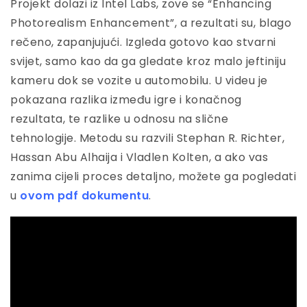
Projekt dolazi iz Intel Labs, zove se “Enhancing
Photorealism Enhancement”, a rezultati su, blago
rečeno, zapanjujući. Izgleda gotovo kao stvarni
svijet, samo kao da ga gledate kroz malo jeftiniju
kameru dok se vozite u automobilu. U videu je
pokazana razlika između igre i konačnog
rezultata, te razlike u odnosu na slične
tehnologije. Metodu su razvili Stephan R. Richter,
Hassan Abu Alhaija i Vladlen Kolten, a ako vas
zanima cijeli proces detaljno, možete ga pogledati
u
ovom pdf dokumentu
.