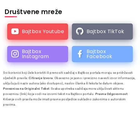
Društvene mreže
Bajtbox Youtube
Bajtbox TikTok
Bajtbox
Bajtbox
Instagram
Facebook
Svi korisnici koji žele koristiti ili prenositi sadržaj s Bajtbox portala moraju se pridržavati
sljedećih pravila:
Citiranje Izvora
: Obavezno je jasno i precizno navesti izvor informacija,
uključujući naziv autora (ako dostupno), naslov članka ili teksta te datum objave.
Poveznica na Originalni Tekst
: Svaka upotreba sadržaja mora uključivati aktivnu
poveznicu (link) koja vodi na izvorni tekst na Bajtbox portalu.
Pravna Odgovornost
:
Kršenje ovih pravila može imati pravne posljedice sukladno zakonima o autorskim
pravima.