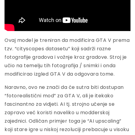
Ovaj model je treniran da modificira GTA V prema
tzv. “cityscapes datasetu” koji sadrži razne
fotografije gradova i vožnje kroz gradove. Stroj je
učio na temelju tih fotografija / snimki i onda
modificirao izgled GTA V da odgovara tome.
Naravno, ovo ne znači da će sutra biti dostupan
“fotorealistični mod” za GTA V, ali je itekako
fascinantno za vidjeti. AI tj. strojno učenje se
zapravo već koristi naveliko u modderskoj
zajednici. Odličan primjer toga je “AI upscaling”
koji stare igre u niskoj rezoluciji prebacuje u visoku