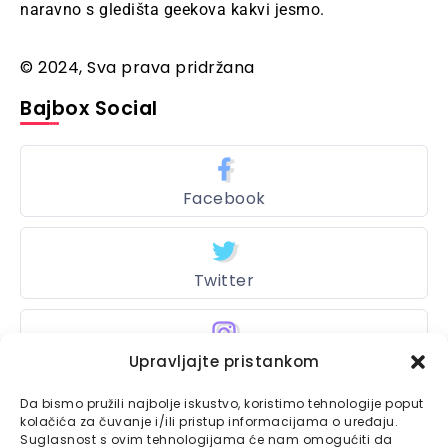
naravno s gledišta geekova kakvi jesmo.
© 2024, Sva prava pridržana
Bajbox Social
Facebook
Twitter
Instagram
Upravljajte pristankom
Da bismo pružili najbolje iskustvo, koristimo tehnologije poput
kolačića za čuvanje i/ili pristup informacijama o uređaju.
Suglasnost s ovim tehnologijama će nam omogućiti da
Bajtbox