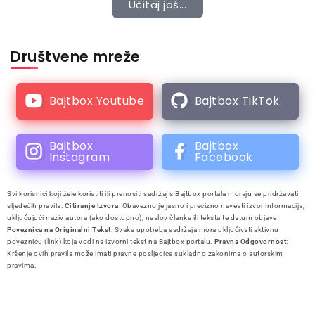
Učitaj još...
Društvene mreže
Bajtbox Youtube
Bajtbox TikTok
Bajtbox
Bajtbox
Instagram
Facebook
Svi korisnici koji žele koristiti ili prenositi sadržaj s Bajtbox portala moraju se pridržavati
sljedećih pravila:
Citiranje Izvora
: Obavezno je jasno i precizno navesti izvor informacija,
uključujući naziv autora (ako dostupno), naslov članka ili teksta te datum objave.
Poveznica na Originalni Tekst
: Svaka upotreba sadržaja mora uključivati aktivnu
poveznicu (link) koja vodi na izvorni tekst na Bajtbox portalu.
Pravna Odgovornost
:
Kršenje ovih pravila može imati pravne posljedice sukladno zakonima o autorskim
pravima.