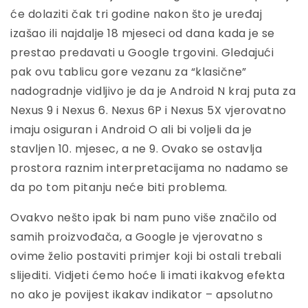
će dolaziti čak tri godine nakon što je uređaj
izašao ili najdalje 18 mjeseci od dana kada je se
prestao predavati u Google trgovini. Gledajući
pak ovu tablicu gore vezanu za “klasične”
nadogradnje vidljivo je da je Android N kraj puta za
Nexus 9 i Nexus 6. Nexus 6P i Nexus 5X vjerovatno
imaju osiguran i Android O ali bi voljeli da je
stavljen 10. mjesec, a ne 9. Ovako se ostavlja
prostora raznim interpretacijama no nadamo se
da po tom pitanju neće biti problema.
Ovakvo nešto ipak bi nam puno više značilo od
samih proizvođača, a Google je vjerovatno s
ovime želio postaviti primjer koji bi ostali trebali
slijediti. Vidjeti ćemo hoće li imati ikakvog efekta
no ako je povijest ikakav indikator – apsolutno