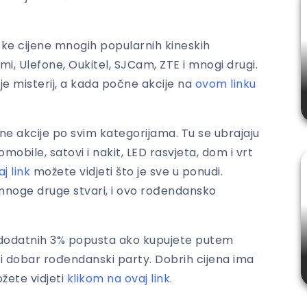
ske cijene mnogih popularnih kineskih
i, Ulefone, Oukitel, SJCam, ZTE i mnogi drugi.
 je misterij, a kada počne akcije na
ovom linku
ne akcije po svim kategorijama. Tu se ubrajaju
mobile, satovi i nakit, LED rasvjeta, dom i vrt
j link
možete vidjeti što je sve u ponudi.
 mnoge druge stvari, i ovo rođendansko
ate dodatnih 3% popusta ako kupujete putem
i dobar rođendanski party. Dobrih cijena ima
žete vidjeti
klikom na ovaj link
.