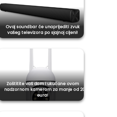
Ovaj soundbar će unaprijediti zvuk
vašeg televizora po sjajnoj cijeni!
Zaštitite vaš dom i ukućane ovom
nadzornom kamerom za manje od 20
eura!