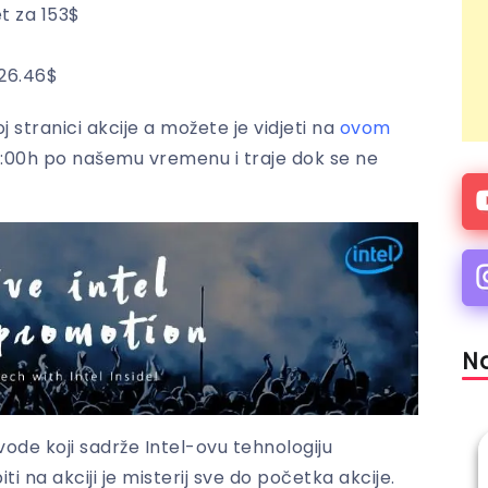
t za 153$
26.46$
stranici akcije a možete je vidjeti na
ovom
18:00h po našemu vremenu i traje dok se ne
Na
ode koji sadrže Intel-ovu tehnologiju
i na akciji je misterij sve do početka akcije.