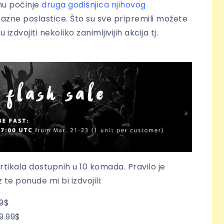
nu počinje
druga godišnjica njihovog
 razne poslastice. Što su sve pripremili možete
izdvojiti nekoliko zanimljivijih akcija tj.
 artikala dostupnih u 10 komada. Pravilo je
 te ponude mi bi izdvojili:
99$
9.99$