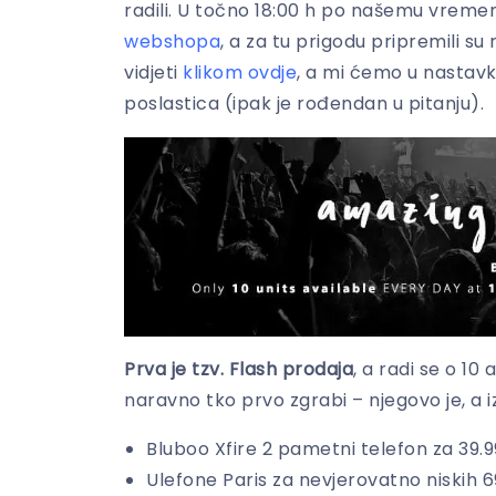
radili. U točno 18:00 h po našemu vreme
webshopa
, a za tu prigodu pripremili su
vidjeti
klikom ovdje
, a mi ćemo u nastavku 
poslastica (ipak je rođendan u pitanju).
Prva je tzv. Flash prodaja
, a radi se o 10
naravno tko prvo zgrabi – njegovo je, a iz
Bluboo Xfire 2 pametni telefon za 39.
Ulefone Paris za nevjerovatno niskih 6