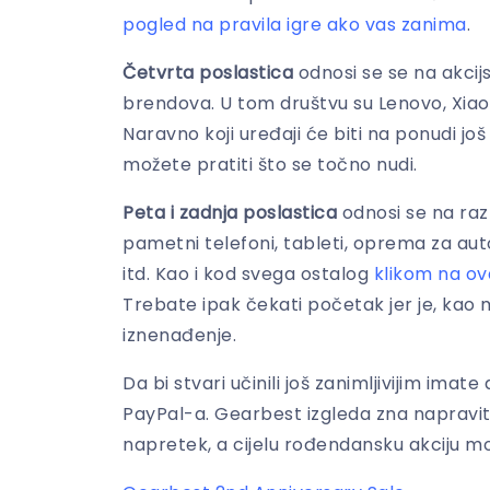
pogled na pravila igre ako vas zanima
.
Četvrta poslastica
odnosi se se na akcij
brendova. U tom društvu su Lenovo, Xiaom
Naravno koji uređaji će biti na ponudi još
možete pratiti što se točno nudi.
Peta i zadnja poslastica
odnosi se na raz
pametni telefoni, tableti, oprema za auto
itd. Kao i kod svega ostalog
klikom na ova
Trebate ipak čekati početak jer je, kao
iznenađenje.
Da bi stvari učinili još zanimljivijim im
PayPal-a. Gearbest izgleda zna napravit
napretek, a cijelu rođendansku akciju mo