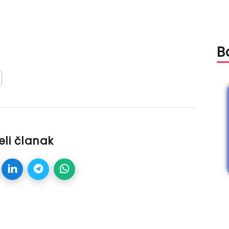
B
eli članak