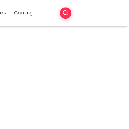
še
Gaming