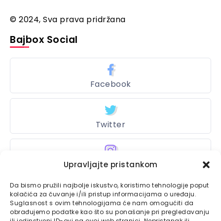
© 2024, Sva prava pridržana
Bajbox Social
Facebook
Twitter
Instagram
Upravljajte pristankom
Da bismo pružili najbolje iskustvo, koristimo tehnologije poput
kolačića za čuvanje i/ili pristup informacijama o uređaju.
Suglasnost s ovim tehnologijama će nam omogućiti da
Bajtbox
obrađujemo podatke kao što su ponašanje pri pregledavanju
ili jedinstveni ID-ovi na ovoj web stranici. Nepristanak ili