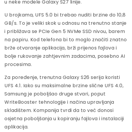
u neke modele Galaxy S27 linije.
U brojkama, UFS 5.0 bi trebao nuditi brzine do 10,8
GB/s. To je veliki skok u odnosu na trenutno stanje
i približava se PCIe Gen 5 NVMe SSD nivou, barem
na papiru. Kod telefona bi to moglo značiti znatno
brže otvaranje aplikacija, brži prijenos fajlova i
bolje rukovanje zahtjevnim zadacima, posebno AI
procesima.
Za poređenje, trenutna Galaxy S26 serija koristi
UFS 4.1. Iako su maksimalne brzine slične UFS 4.0,
Samsung je poboljšao druge stvari, poput
WriteBooster tehnologije i načina upravljanja
skladištem. Kompanija tvrdi da to već donosi
osjetna poboljšanja u kopiranju fajlova i instalaciji
aplikacija.