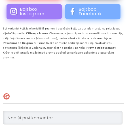
Bajtbox
Bajtbox
Instagram
Facebook
Svi korisnici koji žele koristiti ili prenositi sadržaj s Bajtbox portala moraju se pridržavati
sljedećih pravila:
Citiranje Izvora
: Obavezno je jasno i precizno navesti izvor informacija,
uključujući naziv autora (ako dostupno), naslov članka ili teksta te datum objave.
Poveznica na Originalni Tekst
: Svaka upotreba sadržaja mora uključivati aktivnu
poveznicu (link) koja vodi na izvorni tekst na Bajtbox portalu.
Pravna Odgovornost
:
Kršenje ovih pravila može imati pravne posljedice sukladno zakonima o autorskim
pravima.