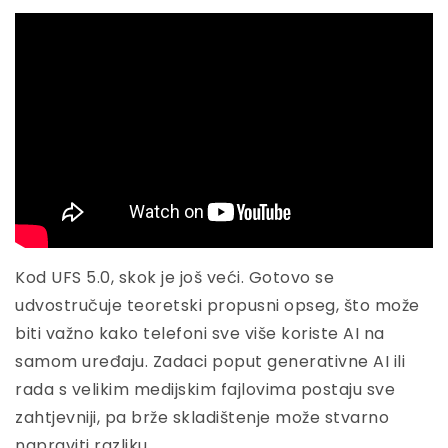
Kod UFS 5.0, skok je još veći. Gotovo se
udvostručuje teoretski propusni opseg, što može
biti važno kako telefoni sve više koriste AI na
samom uređaju. Zadaci poput generativne AI ili
rada s velikim medijskim fajlovima postaju sve
zahtjevniji, pa brže skladištenje može stvarno
napraviti razliku.