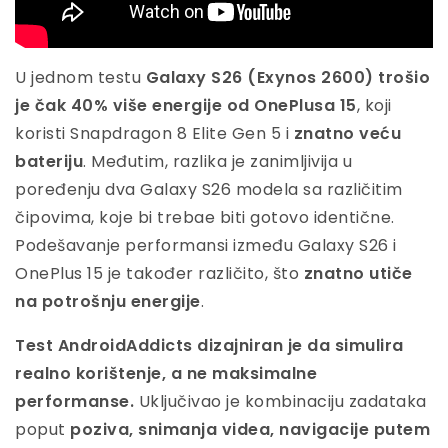
U jednom testu
Galaxy S26 (Exynos 2600) trošio
je čak 40% više energije od OnePlusa 15
, koji
koristi Snapdragon 8 Elite Gen 5 i
znatno veću
bateriju
. Međutim, razlika je zanimljivija u
poređenju dva Galaxy S26 modela sa različitim
čipovima, koje bi trebae biti gotovo identične.
Podešavanje performansi između Galaxy S26 i
OnePlus 15 je također različito, što
znatno utiče
na potrošnju energije
.
Test AndroidAddicts dizajniran je da simulira
realno korištenje, a ne maksimalne
performanse.
Uključivao je kombinaciju zadataka
poput
poziva, snimanja videa, navigacije putem