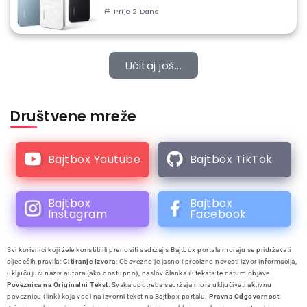
Prije 2 Dana
Učitaj još...
Društvene mreže
Bajtbox Youtube
Bajtbox TikTok
Bajtbox
Bajtbox
Instagram
Facebook
Svi korisnici koji žele koristiti ili prenositi sadržaj s Bajtbox portala moraju se pridržavati
sljedećih pravila:
Citiranje Izvora
: Obavezno je jasno i precizno navesti izvor informacija,
uključujući naziv autora (ako dostupno), naslov članka ili teksta te datum objave.
Poveznica na Originalni Tekst
: Svaka upotreba sadržaja mora uključivati aktivnu
poveznicu (link) koja vodi na izvorni tekst na Bajtbox portalu.
Pravna Odgovornost
: