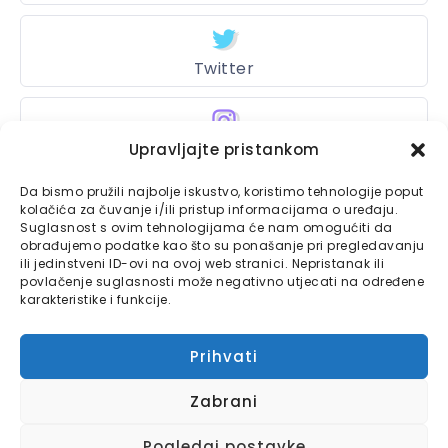
Twitter
Instagram
Upravljajte pristankom
Da bismo pružili najbolje iskustvo, koristimo tehnologije poput
kolačića za čuvanje i/ili pristup informacijama o uređaju.
Suglasnost s ovim tehnologijama će nam omogućiti da
Bajtbox
obrađujemo podatke kao što su ponašanje pri pregledavanju
ili jedinstveni ID-ovi na ovoj web stranici. Nepristanak ili
Linkovi
Bajtbox koristi
povlačenje suglasnosti može negativno utjecati na određene
karakteristike i funkcije.
Globalhost
hosting
Kontaktirajte nas
usluge.
Prihvati
Impressum
Zabrani
Pravila o privatnosti
Pogledaj postavke