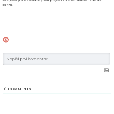
Kršenje ovih pravila može imati pravne posljedice sukladno zakonima o autorskim
pravima.
0
COMMENTS