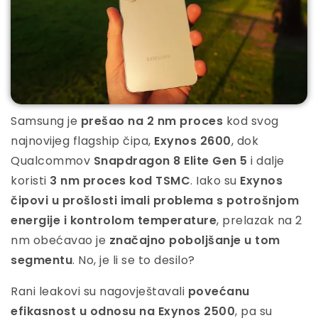
Samsung je
prešao na 2 nm proces
kod svog
najnovijeg flagship čipa,
Exynos 2600
, dok
Qualcommov
Snapdragon 8 Elite Gen 5
i dalje
koristi
3 nm proces kod TSMC
. Iako su
Exynos
čipovi u prošlosti imali problema s potrošnjom
energije i kontrolom temperature
, prelazak na 2
nm obećavao je
značajno poboljšanje u tom
segmentu
. No, je li se to desilo?
Rani leakovi su nagovještavali
povećanu
efikasnost u odnosu na Exynos 2500
, pa su