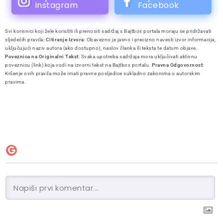
Instagram
Facebook
Svi korisnici koji žele koristiti ili prenositi sadržaj s Bajtbox portala moraju se pridržavati
sljedećih pravila:
Citiranje Izvora
: Obavezno je jasno i precizno navesti izvor informacija,
uključujući naziv autora (ako dostupno), naslov članka ili teksta te datum objave.
Poveznica na Originalni Tekst
: Svaka upotreba sadržaja mora uključivati aktivnu
poveznicu (link) koja vodi na izvorni tekst na Bajtbox portalu.
Pravna Odgovornost
:
Kršenje ovih pravila može imati pravne posljedice sukladno zakonima o autorskim
pravima.