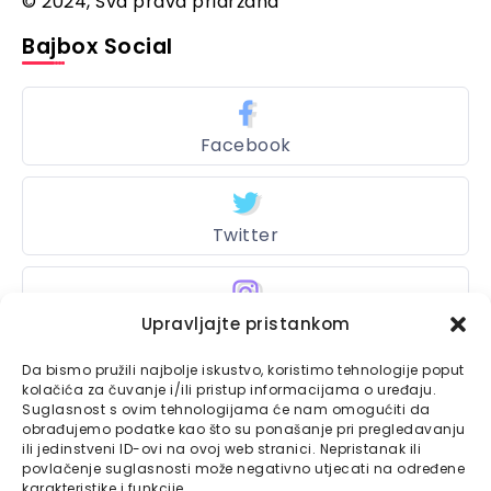
© 2024, Sva prava pridržana
Bajbox Social
Facebook
Twitter
Instagram
Upravljajte pristankom
Da bismo pružili najbolje iskustvo, koristimo tehnologije poput
kolačića za čuvanje i/ili pristup informacijama o uređaju.
Suglasnost s ovim tehnologijama će nam omogućiti da
Bajtbox
obrađujemo podatke kao što su ponašanje pri pregledavanju
ili jedinstveni ID-ovi na ovoj web stranici. Nepristanak ili
Linkovi
Bajtbox koristi
povlačenje suglasnosti može negativno utjecati na određene
karakteristike i funkcije.