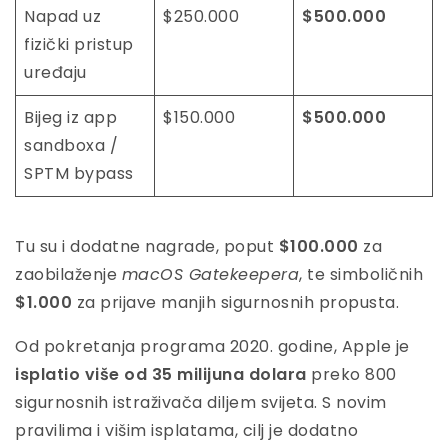
Napad uz
$250.000
$500.000
fizički pristup
uređaju
Bijeg iz app
$150.000
$500.000
sandboxa /
SPTM bypass
Tu su i dodatne nagrade, poput
$100.000
za
zaobilaženje
macOS Gatekeepera
, te simboličnih
$1.000
za prijave manjih sigurnosnih propusta.
Od pokretanja programa 2020. godine, Apple je
isplatio više od 35 milijuna dolara
preko 800
sigurnosnih istraživača diljem svijeta. S novim
pravilima i višim isplatama, cilj je dodatno