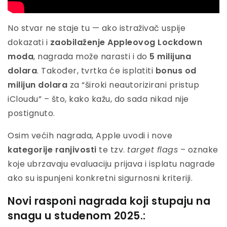
No stvar ne staje tu — ako istraživač uspije
dokazati i
zaobilaženje Appleovog Lockdown
moda
, nagrada može narasti i do
5 milijuna
dolara
. Također, tvrtka će isplatiti
bonus od
milijun dolara
za “široki neautorizirani pristup
iCloudu” – što, kako kažu, do sada nikad nije
postignuto.
Osim većih nagrada, Apple uvodi i nove
kategorije ranjivosti
te tzv.
target flags
– oznake
koje ubrzavaju evaluaciju prijava i isplatu nagrade
ako su ispunjeni konkretni sigurnosni kriteriji.
Novi rasponi nagrada koji stupaju na
snagu u studenom 2025.: