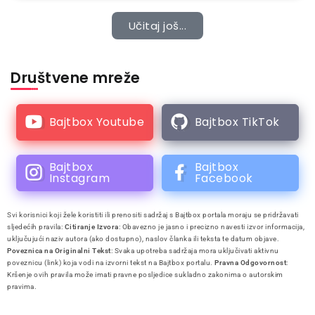
Učitaj još...
Društvene mreže
Bajtbox Youtube
Bajtbox TikTok
Bajtbox
Bajtbox
Instagram
Facebook
Svi korisnici koji žele koristiti ili prenositi sadržaj s Bajtbox portala moraju se pridržavati
sljedećih pravila:
Citiranje Izvora
: Obavezno je jasno i precizno navesti izvor informacija,
uključujući naziv autora (ako dostupno), naslov članka ili teksta te datum objave.
Poveznica na Originalni Tekst
: Svaka upotreba sadržaja mora uključivati aktivnu
poveznicu (link) koja vodi na izvorni tekst na Bajtbox portalu.
Pravna Odgovornost
:
Kršenje ovih pravila može imati pravne posljedice sukladno zakonima o autorskim
pravima.