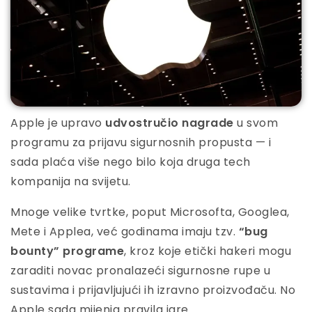
Apple je upravo
udvostručio nagrade
u svom
programu za prijavu sigurnosnih propusta — i
sada plaća više nego bilo koja druga tech
kompanija na svijetu.
Mnoge velike tvrtke, poput Microsofta, Googlea,
Mete i Applea, već godinama imaju tzv.
“bug
bounty” programe
, kroz koje etički hakeri mogu
zaraditi novac pronalazeći sigurnosne rupe u
sustavima i prijavljujući ih izravno proizvođaču. No
Apple sada mijenja pravila igre.