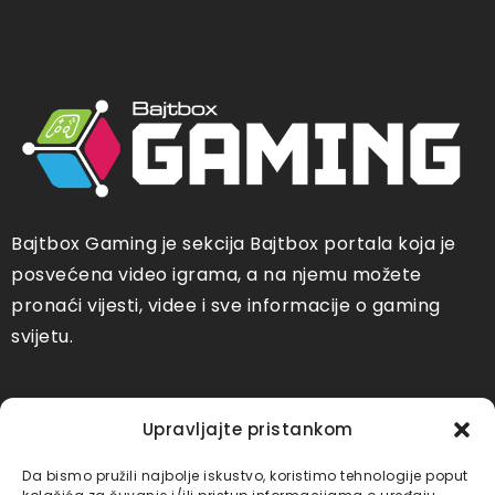
Bajtbox Gaming je sekcija Bajtbox portala koja je
posvećena video igrama, a na njemu možete
pronaći vijesti, videe i sve informacije o gaming
svijetu.
Društvene mreže
Upravljajte pristankom
Bajtbox Youtube
Bajtbox TikTok
Da bismo pružili najbolje iskustvo, koristimo tehnologije poput