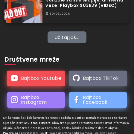
veze! Playbox S03E39 (VIDEO)
30/06/2026
Učitaj još...
Društvene mreže
Bajtbox Youtube
Bajtbox TikTok
Bajtbox
Bajtbox
Instagram
Facebook
Svi korisnici koji žele koristiti ili prenositi sadržaj s Bajtbox portala moraju se pridržavati
sljedećih pravila:
Citiranje Izvora
: Obavezno je jasno i precizno navesti izvor informacija,
uključujući naziv autora (ako dostupno), naslov članka ili teksta te datum objave.
Poveznica na Originalni Tekst
: Svaka upotreba sadržaja mora uključivati aktivnu