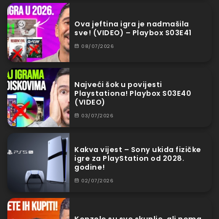
Ova jeftina igra je nadmašila
sve! (VIDEO) – Playbox S03E41
08/07/2026
Najveći šok u povijesti
Playstationa! Playbox S03E40
(VIDEO)
03/07/2026
Kakva vijest – Sony ukida fizičke
igre za PlayStation od 2028.
godine!
02/07/2026
Konzole su sve skuplje, ali nema