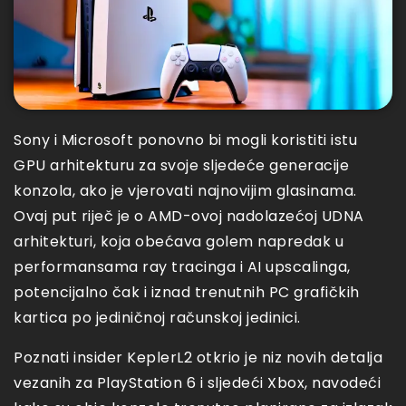
Sony i Microsoft ponovno bi mogli koristiti istu
GPU arhitekturu za svoje sljedeće generacije
konzola, ako je vjerovati najnovijim glasinama.
Ovaj put riječ je o AMD-ovoj nadolazećoj UDNA
arhitekturi, koja obećava golem napredak u
performansama ray tracinga i AI upscalinga,
potencijalno čak i iznad trenutnih PC grafičkih
kartica po jediničnoj računskoj jedinici.
Poznati insider KeplerL2 otkrio je niz novih detalja
vezanih za PlayStation 6 i sljedeći Xbox, navodeći