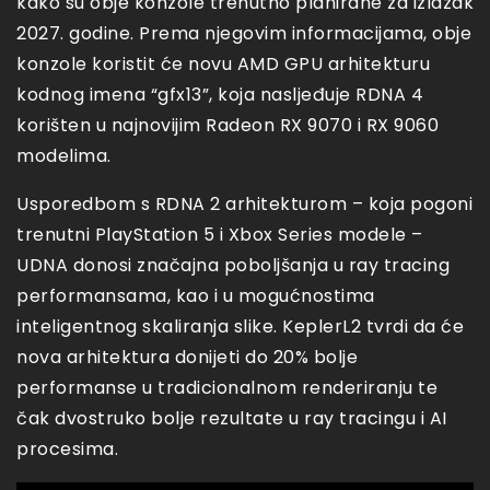
kako su obje konzole trenutno planirane za izlazak
2027. godine. Prema njegovim informacijama, obje
konzole koristit će novu AMD GPU arhitekturu
kodnog imena “gfx13”, koja nasljeđuje RDNA 4
korišten u najnovijim Radeon RX 9070 i RX 9060
modelima.
Usporedbom s RDNA 2 arhitekturom – koja pogoni
trenutni PlayStation 5 i Xbox Series modele –
UDNA donosi značajna poboljšanja u ray tracing
performansama, kao i u mogućnostima
inteligentnog skaliranja slike. KeplerL2 tvrdi da će
nova arhitektura donijeti do 20% bolje
performanse u tradicionalnom renderiranju te
čak dvostruko bolje rezultate u ray tracingu i AI
procesima.