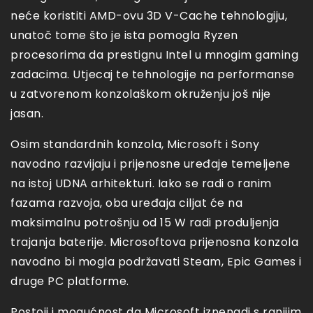
neće koristiti AMD-ovu 3D V-Cache tehnologiju,
unatoč tome što je ista pomogla Ryzen
procesorima da prestignu Intel u mnogim gaming
zadacima. Utjecaj te tehnologije na performanse
u zatvorenom konzolaškom okruženju još nije
jasan.
Osim standardnih konzola, Microsoft i Sony
navodno razvijaju i prijenosne uređaje temeljene
na istoj UDNA arhitekturi. Iako se radi o ranim
fazama razvoja, oba uređaja ciljat će na
maksimalnu potrošnju od 15 W radi produljenja
trajanja baterije. Microsoftova prijenosna konzola
navodno bi mogla podržavati Steam, Epic Games i
druge PC platforme.
Postoji i mogućnost da Microsoft iznenadi s ranijim