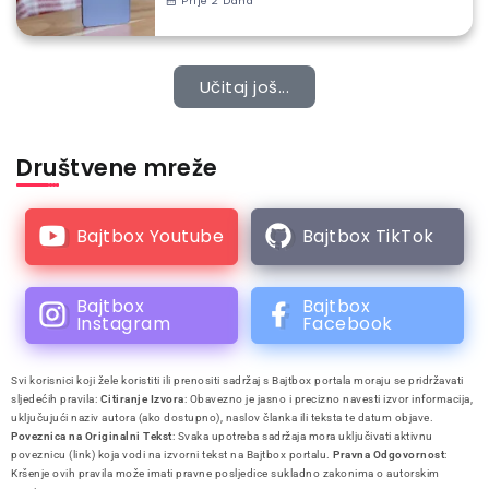
Prije 2 Dana
Učitaj još...
Društvene mreže
Bajtbox Youtube
Bajtbox TikTok
Bajtbox
Bajtbox
Instagram
Facebook
Svi korisnici koji žele koristiti ili prenositi sadržaj s Bajtbox portala moraju se pridržavati
sljedećih pravila:
Citiranje Izvora
: Obavezno je jasno i precizno navesti izvor informacija,
uključujući naziv autora (ako dostupno), naslov članka ili teksta te datum objave.
Poveznica na Originalni Tekst
: Svaka upotreba sadržaja mora uključivati aktivnu
poveznicu (link) koja vodi na izvorni tekst na Bajtbox portalu.
Pravna Odgovornost
:
Kršenje ovih pravila može imati pravne posljedice sukladno zakonima o autorskim