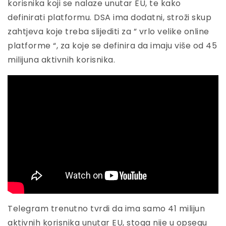
korisnika koji se nalaze unutar EU, te kako
definirati platformu. DSA ima dodatni, stroži skup
zahtjeva koje treba slijediti za ” vrlo velike online
platforme “, za koje se definira da imaju više od 45
milijuna aktivnih korisnika.
Telegram trenutno tvrdi da ima samo 41 milijun
aktivnih korisnika unutar EU, stoga nije u opsegu