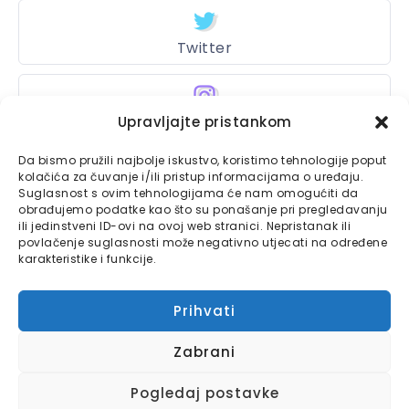
Twitter
Instagram
Upravljajte pristankom
Da bismo pružili najbolje iskustvo, koristimo tehnologije poput
kolačića za čuvanje i/ili pristup informacijama o uređaju.
Suglasnost s ovim tehnologijama će nam omogućiti da
Bajtbox
obrađujemo podatke kao što su ponašanje pri pregledavanju
ili jedinstveni ID-ovi na ovoj web stranici. Nepristanak ili
Linkovi
Bajtbox koristi
povlačenje suglasnosti može negativno utjecati na određene
karakteristike i funkcije.
Globalhost
hosting
Kontaktirajte nas
usluge.
Prihvati
Impressum
Zabrani
Pravila o privatnosti
Pogledaj postavke