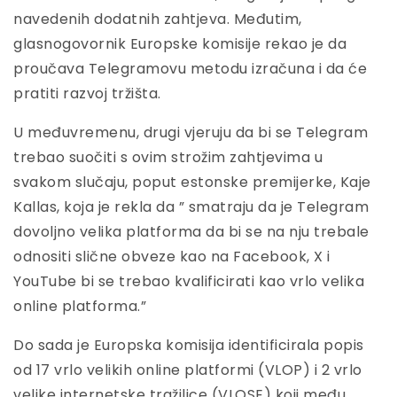
navedenih dodatnih zahtjeva. Međutim,
glasnogovornik Europske komisije rekao je da
proučava Telegramovu metodu izračuna i da će
pratiti razvoj tržišta.
U međuvremenu, drugi vjeruju da bi se Telegram
trebao suočiti s ovim strožim zahtjevima u
svakom slučaju, poput estonske premijerke, Kaje
Kallas, koja je rekla da ” smatraju da je Telegram
dovoljno velika platforma da bi se na nju trebale
odnositi slične obveze kao na Facebook, X i
YouTube bi se trebao kvalificirati kao vrlo velika
online platforma.”
Do sada je Europska komisija identificirala popis
od 17 vrlo velikih online platformi (VLOP) i 2 vrlo
velike internetske tražilice (VLOSE) koji među