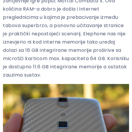
zahtjevnije igre poput Mortal Combata X. Ova
količina RAM-a dobro je došla i internet
preglednicima u kojima je prebacivanje između
tabova superbrzo, a ponovno učitavanje stranice
je praktički nepostojeći scenarij. Elephone nas nije
iznevjerio ni kod interne memorije tako uređaj
dolazi sa 16 GB integrirane memorije proširive sa
microSD karticom max. kapaciteta 64 GB. Korisniku
je dostupno 11.6 GB integrirane memorije a ostatak
zauzima sustav.