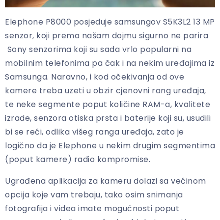
Elephone P8000 posjeduje samsungov S5K3L2 13 MP
senzor, koji prema našam dojmu sigurno ne parira
Sony senzorima koji su sada vrlo popularni na
mobilnim telefonima pa čak i na nekim uređajima iz
Samsunga. Naravno, i kod očekivanja od ove
kamere treba uzeti u obzir cjenovni rang uređaja,
te neke segmente poput količine RAM-a, kvalitete
izrade, senzora otiska prsta i baterije koji su, usudili
bi se reći, odlika višeg ranga uređaja, zato je
logično da je Elephone u nekim drugim segmentima
(poput kamere) radio kompromise.
Ugrađena aplikacija za kameru dolazi sa većinom
opcija koje vam trebaju, tako osim snimanja
fotografija i videa imate mogućnosti poput