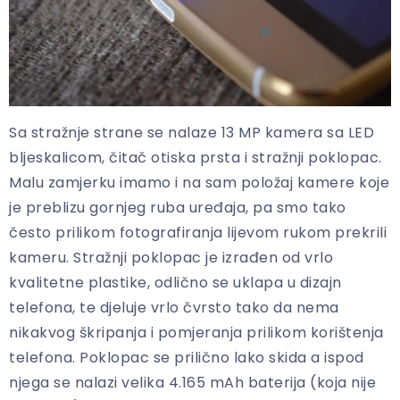
Sa stražnje strane se nalaze 13 MP kamera sa LED
bljeskalicom, čitač otiska prsta i stražnji poklopac.
Malu zamjerku imamo i na sam položaj kamere koje
je preblizu gornjeg ruba uređaja, pa smo tako
često prilikom fotografiranja lijevom rukom prekrili
kameru. Stražnji poklopac je izrađen od vrlo
kvalitetne plastike, odlično se uklapa u dizajn
telefona, te djeluje vrlo čvrsto tako da nema
nikakvog škripanja i pomjeranja prilikom korištenja
telefona. Poklopac se prilično lako skida a ispod
njega se nalazi velika 4.165 mAh baterija (koja nije