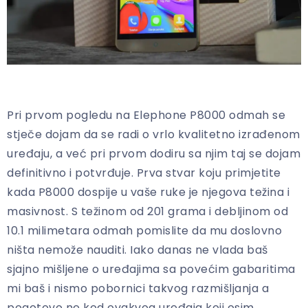
Pri prvom pogledu na Elephone P8000 odmah se
stječe dojam da se radi o vrlo kvalitetno izrađenom
uređaju, a već pri prvom dodiru sa njim taj se dojam
definitivno i potvrđuje. Prva stvar koju primjetite
kada P8000 dospije u vaše ruke je njegova težina i
masivnost. S težinom od 201 grama i debljinom od
10.1 milimetara odmah pomislite da mu doslovno
ništa nemože nauditi. Iako danas ne vlada baš
sjajno mišljene o uređajima sa povećim gabaritima
mi baš i nismo pobornici takvog razmišljanja a
pogotovo ne kod ovakvog uređaja koji osim