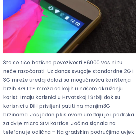
Što se tiče bežične povezivosti P8000 vas ni tu
neće razočarati. Uz danas svugdje standardne 2G i
3G mreže uređaj dolazi sa mogućnošću korištenja
brzih 4G LTE mreža od kojih u našem okruženju
korist imaju korisnici u Hrvatskoj i Srbiji dok su
korisnici u BiH prisiljeni patiti na manjim3G
brzinama. Još jedan plus ovom uređaju je i podrška
za dvije micro SIM kartice. Jačina signala na
telefonu je odlična – Na gradskim područjima uvjek