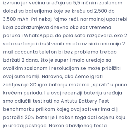
izvrsno jer većina uređaja sa 5,5 inčnim zaslonom
dolazi sa baterijama koje se kreću od 2.500 do
3.500 mAh. Pri nekoj, ‘ajmo reći, normalnoj upotrebi
koja podrazumjeva dnevno oko sat vremena
poruka i WhatsAppa, do pola sata razgovora, oko 2
sata surfanja i društvenih mreža uz sinkronizaciju 2
mail accounta telefon bi bez problema trebao
izdržati 2 dana, što je super i malo uređaja sa
ovolikim zaslonom i rezolucijom se može približiti
ovoj autonomiji. Naravno, ako ćemo igrati
zahtjevnije 3D igre bateriju možemo „spržiti“ u puno
krećem periodu. I u ovoj recenziji bateriju uređaja
smo odlučili testirati na Antutu Battery Test
benchmarku prilikom kojeg ovaj softver ima cilj
potrošiti 20% baterije i nakon toga dati ocjenu koju
je uređaj postigao. Nakon obavljenog testa