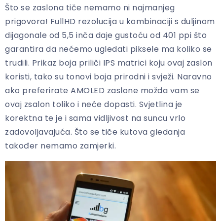
Što se zaslona tiče nemamo ni najmanjeg
prigovora! FullHD rezolucija u kombinaciji s duljinom
dijagonale od 5,5 inča daje gustoću od 401 ppi što
garantira da nećemo ugledati piksele ma koliko se
trudili. Prikaz boja priliči IPS matrici koju ovaj zaslon
koristi, tako su tonovi boja prirodni i svježi. Naravno
ako preferirate AMOLED zaslone možda vam se
ovaj zsalon toliko i neće dopasti. Svjetlina je
korektna te je i sama vidljivost na suncu vrlo
zadovoljavajuća. Što se tiče kutova gledanja
također nemamo zamjerki.