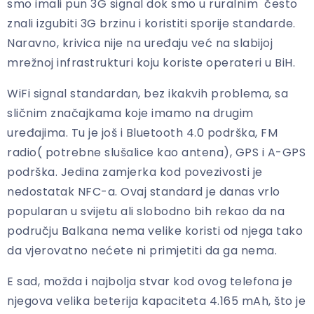
smo imali pun 3G signal dok smo u ruralnim često
znali izgubiti 3G brzinu i koristiti sporije standarde.
Naravno, krivica nije na uređaju već na slabijoj
mrežnoj infrastrukturi koju koriste operateri u BiH.
WiFi signal standardan, bez ikakvih problema, sa
sličnim značajkama koje imamo na drugim
uređajima. Tu je još i Bluetooth 4.0 podrška, FM
radio( potrebne slušalice kao antena), GPS i A-GPS
podrška. Jedina zamjerka kod povezivosti je
nedostatak NFC-a. Ovaj standard je danas vrlo
popularan u svijetu ali slobodno bih rekao da na
području Balkana nema velike koristi od njega tako
da vjerovatno nećete ni primjetiti da ga nema.
E sad, možda i najbolja stvar kod ovog telefona je
njegova velika beterija kapaciteta 4.165 mAh, što je