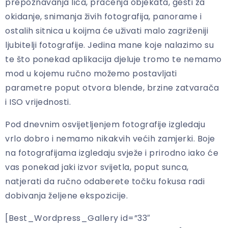
prepoznavanja lica, praćenja objekata, gesti za
okidanje, snimanja živih fotografija, panorame i
ostalih sitnica u koijma će uživati malo zagriženiji
ljubitelji fotografije. Jedina mane koje nalazimo su
te što ponekad aplikacija djeluje tromo te nemamo
mod u kojemu ručno možemo postavljati
parametre poput otvora blende, brzine zatvarača
i ISO vrijednosti.
Pod dnevnim osvijetljenjem fotografije izgledaju
vrlo dobro i nemamo nikakvih većih zamjerki. Boje
na fotografijama izgledaju svježe i prirodno iako će
vas ponekad jaki izvor svijetla, poput sunca,
natjerati da ručno odaberete točku fokusa radi
dobivanja željene ekspozicije.
[Best_Wordpress_Gallery id=”33″