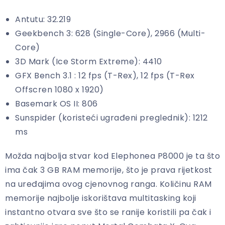
Antutu: 32.219
Geekbench 3: 628 (Single-Core), 2966 (Multi-
Core)
3D Mark (Ice Storm Extreme): 4410
GFX Bench 3.1 : 12 fps (T-Rex), 12 fps (T-Rex
Offscren 1080 x 1920)
Basemark OS II: 806
Sunspider (koristeći ugrađeni preglednik): 1212
ms
Možda najbolja stvar kod Elephonea P8000 je ta što
ima čak 3 GB RAM memorije, što je prava rijetkost
na uređajima ovog cjenovnog ranga. Količinu RAM
memorije najbolje iskorištava multitasking koji
instantno otvara sve što se ranije koristili pa čak i