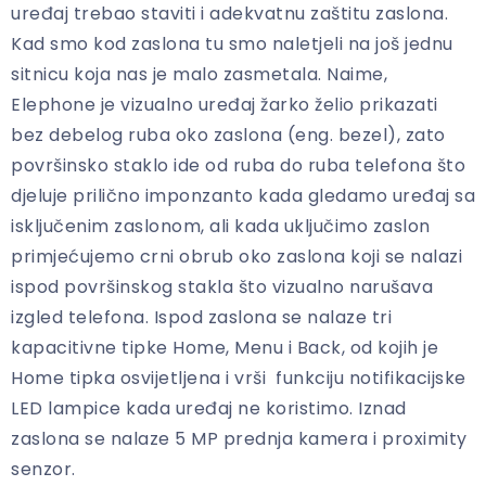
uređaj trebao staviti i adekvatnu zaštitu zaslona.
Kad smo kod zaslona tu smo naletjeli na još jednu
sitnicu koja nas je malo zasmetala. Naime,
Elephone je vizualno uređaj žarko želio prikazati
bez debelog ruba oko zaslona (eng. bezel), zato
površinsko staklo ide od ruba do ruba telefona što
djeluje prilično imponzanto kada gledamo uređaj sa
isključenim zaslonom, ali kada uključimo zaslon
primjećujemo crni obrub oko zaslona koji se nalazi
ispod površinskog stakla što vizualno narušava
izgled telefona. Ispod zaslona se nalaze tri
kapacitivne tipke Home, Menu i Back, od kojih je
Home tipka osvijetljena i vrši funkciju notifikacijske
LED lampice kada uređaj ne koristimo. Iznad
zaslona se nalaze 5 MP prednja kamera i proximity
senzor.