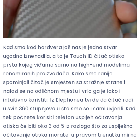
Kad smo kod hardvera još nas je jedna stvar
ugodno iznenadila, a to je Touch ID čitač otiska
prsta kojeg viđamo samo na high-end modelima
renomiranih proizvođača. Kako smo ranije
spominjali čitač je smješten sa stražnje strane i
nalazi se na odličnom mjestu i vrlo ga je lako i
intuitivno koristiti. Iz Elephonea tvrde da čitač radi
u svih 360 stupnjeva u što smo se i sami uvjerili. Kad
tek počnete korisiti telefon uspijeh očitavanja
otiska će biti oko 3 od 5 iz razloga što za uspiješno
očitavanje otiska morate u pravom trenutku mirno