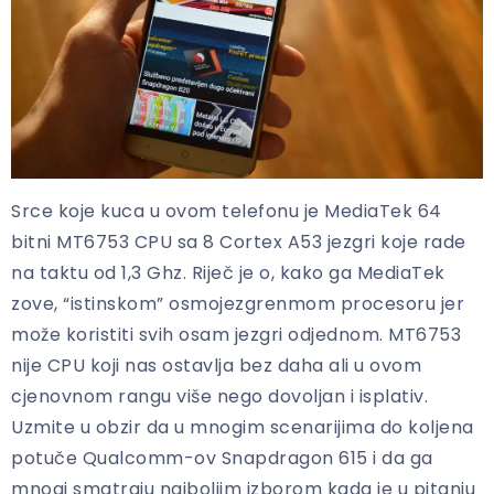
Srce koje kuca u ovom telefonu je MediaTek 64
bitni MT6753 CPU sa 8 Cortex A53 jezgri koje rade
na taktu od 1,3 Ghz. Riječ je o, kako ga MediaTek
zove, “istinskom” osmojezgrenmom procesoru jer
može koristiti svih osam jezgri odjednom. MT6753
nije CPU koji nas ostavlja bez daha ali u ovom
cjenovnom rangu više nego dovoljan i isplativ.
Uzmite u obzir da u mnogim scenarijima do koljena
potuče Qualcomm-ov Snapdragon 615 i da ga
mnogi smatraju najboljim izborom kada je u pitanju