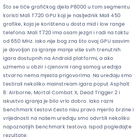
Što se tiče grafičkog djela P8000 u tom segmentu
koristi Mali T720 GPU koji je nasljednik Mali 450
grafike, koja je korištena u dosta mid i low range
telefona. Mali T720 ima osam jezgri i radi na taktu
od 650 MHz. Iako nije bog zna što ovaj GPU sasvim
je dovoljan za igranje manje više svih trenutnih
igara dostupnih na Android platformi, a ako
uzmemo u obzir i cjenovni rang samog uređaja
stvarno nema mjesta prigovorima. Na uređaju smo
testirali nekoliko mainstream igara poput Asphalt
8: Airborne, Mortal Combat X, Dead Trigger 2 i
iskustvo igranja je bilo vrlo dobro. Iako razni
benchmark testovi često nisu pravo mjerilo brzine i
vrijednosti na našem uređaju smo odvrtili nekoliko
napoznatijih benchmark testova. Ispod pogledajte
rezultate: