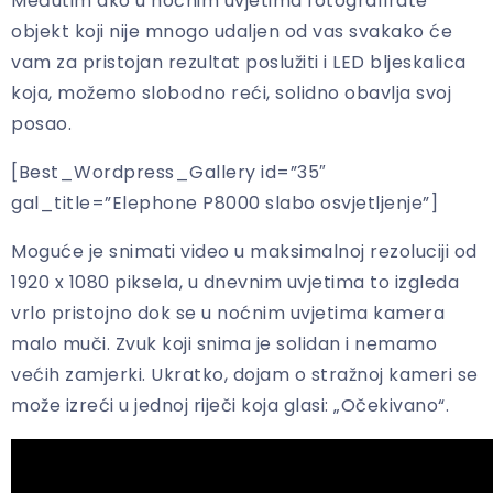
Međutim ako u noćnim uvjetima fotografirate
objekt koji nije mnogo udaljen od vas svakako će
vam za pristojan rezultat poslužiti i LED bljeskalica
koja, možemo slobodno reći, solidno obavlja svoj
posao.
[Best_Wordpress_Gallery id=”35″
gal_title=”Elephone P8000 slabo osvjetljenje”]
Moguće je snimati video u maksimalnoj rezoluciji od
1920 x 1080 piksela, u dnevnim uvjetima to izgleda
vrlo pristojno dok se u noćnim uvjetima kamera
malo muči. Zvuk koji snima je solidan i nemamo
većih zamjerki. Ukratko, dojam o stražnoj kameri se
može izreći u jednoj riječi koja glasi: „Očekivano“.