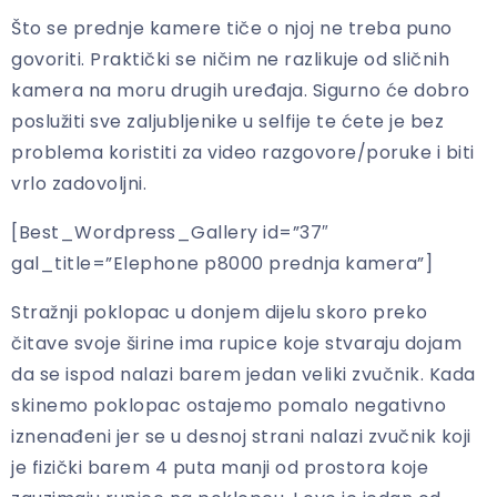
Što se prednje kamere tiče o njoj ne treba puno
govoriti. Praktički se ničim ne razlikuje od sličnih
kamera na moru drugih uređaja. Sigurno će dobro
poslužiti sve zaljubljenike u selfije te ćete je bez
problema koristiti za video razgovore/poruke i biti
vrlo zadovoljni.
[Best_Wordpress_Gallery id=”37″
gal_title=”Elephone p8000 prednja kamera”]
Stražnji poklopac u donjem dijelu skoro preko
čitave svoje širine ima rupice koje stvaraju dojam
da se ispod nalazi barem jedan veliki zvučnik. Kada
skinemo poklopac ostajemo pomalo negativno
iznenađeni jer se u desnoj strani nalazi zvučnik koji
je fizički barem 4 puta manji od prostora koje