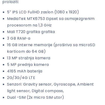
prolaziti:
5″ IPS LCD FullHD zaslon (1080 x 1920)
MediaTek MTK6753 čipset sa osmojezgrenim
procesorom na 1,3 GHz
Mali T720 grafika grafika
3 GB RAM-a
16 GB interne memorije (proširivo sa microSD
karticom do 64 GB)
13 MP stražnja kamera
5 MP prednja kamera
4165 mAh baterija
2G/3G/4G LTE
Senzori: Gravity sensor, Gyroscope, Ambient
light sensor, Digital compass,
Dual -SIM (2x micro SIM utor)