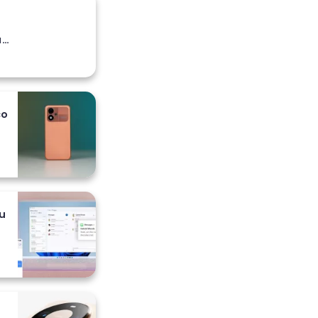
a
co
 i
u