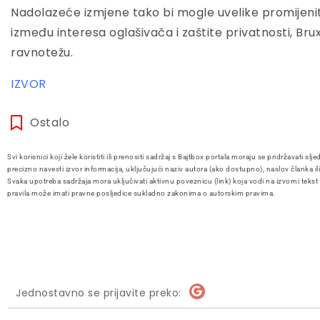
Nadolazeće izmjene tako bi mogle uvelike promijeniti 
između interesa oglašivača i zaštite privatnosti, Br
ravnotežu.
IZVOR
Ostalo
Svi korisnici koji žele koristiti ili prenositi sadržaj s Bajtbox portala moraju se pridržavati slje
precizno navesti izvor informacija, uključujući naziv autora (ako dostupno), naslov članka il
Svaka upotreba sadržaja mora uključivati aktivnu poveznicu (link) koja vodi na izvorni tekst
pravila može imati pravne posljedice sukladno zakonima o autorskim pravima.
Jednostavno se prijavite preko: