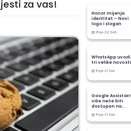
esti za vas!
Honor mijenja
identitet – Novi
logo i slogan
Prije 20 Sati
WhatsApp uvodi
tri velike novost
Prije 21 Sat
Google Assistan
više neće biti
dostupan na
Android
Prije 21 Sat
telefonima