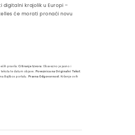
digitalni krajolik u Europi –
uxelles će morati pronaći novu
dećih pravila:
Citiranje Izvora
: Obavezno je jasno i
i teksta te datum objave.
Poveznica na Originalni Tekst
:
 na Bajtbox portalu.
Pravna Odgovornost
: Kršenje ovih