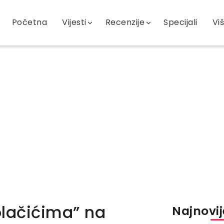
Početna
Vijesti
Recenzije
Specijali
Vi
olačićima” na
Najnovije