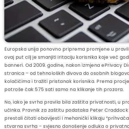
Europska unija ponovno priprema promjene u pravili
ovaj put cilj je smanjiti iritaciju korisnika koje već 
banneri. Od 2009. godine, nakon izmjena ePrivacy D
stranica – od tehnoloških divova do osobnih blogova
kolačićima i tražiti pristanak korisnika. Prema procj
potroše čak 575 sati samo na klikanje tih prozora.
No, iako je svrha pravila bila zaštita privatnosti, u p
učinka. Pravnik za zaštitu podataka Peter Craddock 
prestali čitati obavijesti i mehanički klikaju “prihva
stvarna svrha – svjesno donošenje odluka o privatno