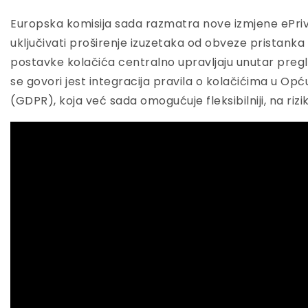
Europska komisija sada razmatra nove izmjene ePriv
uključivati proširenje izuzetaka od obveze pristanka
postavke kolačića centralno upravljaju unutar pregle
se govori jest integracija pravila o kolačićima u Op
(GDPR), koja već sada omogućuje fleksibilniji, na rizi