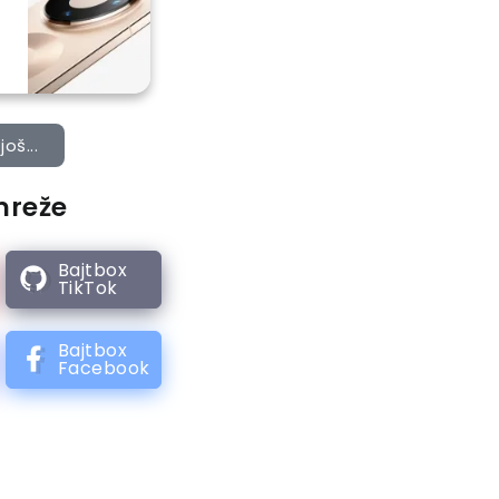
još...
mreže
Bajtbox
TikTok
Bajtbox
Facebook