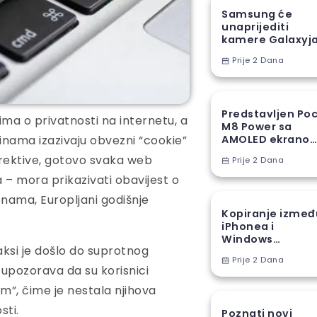
Samsung će
unaprijediti
kamere Galaxyj
S27 Ultra novom
Prije 2 Dana
proizvodnom
tehnikom
Predstavljen Po
ma o privatnosti na internetu, a
M8 Power sa
godinama izazivaju obvezni “cookie”
AMOLED ekranom
8000 mAh
irektive, gotovo svaka web
Prije 2 Dana
baterijom
 – mora prikazivati obavijest o
enama, Europljani godišnje
Kopiranje izmeđ
iPhonea i
Windows
raksi je došlo do suprotnog
računara stiže u
Prije 2 Dana
EU
upozorava da su korisnici
ćam”, čime je nestala njihova
sti.
Poznati novi