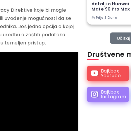
detalji o Huawei
Mate 90 Pro Max
acy Direktive koje bi mogle
 ili uvođenje mogućnosti da se
Prije 3 Dana
dnika. Još jedna opcija o kojoj
ću uredbu o zaštiti podataka
Učitaj 
ku temeljen pristup.
Društvene 
Bajtbox
Youtube
Bajtbox
Instagram