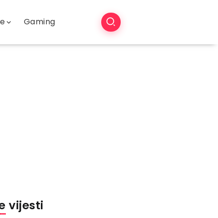
še
Gaming
 vijesti