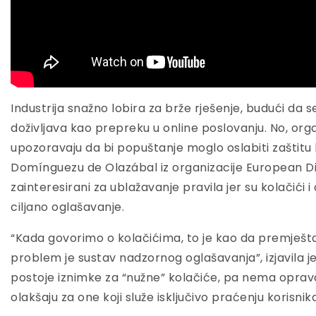
Industrija snažno lobira za brže rješenje, budući d
doživljava kao prepreku u online poslovanju. No, orga
upozoravaju da bi popuštanje moglo oslabiti zaštitu 
Domínguezu de Olazábal iz organizacije European Digi
zainteresirani za ublažavanje pravila jer su kolačići i 
ciljano oglašavanje.
“Kada govorimo o kolačićima, to je kao da premješta
problem je sustav nadzornog oglašavanja”, izjavila je 
postoje iznimke za “nužne” kolačiće, pa nema oprav
olakšaju za one koji služe isključivo praćenju korisnika