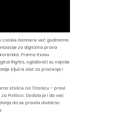
a se cookie bannere već godinama
nizacije za digitalna prava
korisnika. Prema Itxasu
tal Rights, oglašivači su najviše
dalje ključni alat za praćenje i
mo stolice na Titanicu – pravi
za Politico. Dodala je i da već
danja da se pravila dodatno
.