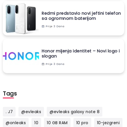
Redmi predstavio novi jeftini telefon
sa ogromnom baterijom
Prije 3 Dana
Honor mijenja identitet – Novi logo i
slogan
Prije 3 Dana
Tags
. J7
@evleaks
@evleaks galaxy note 8
@onleaks
10
10 GB RAM
10 pro
10-jezgreni