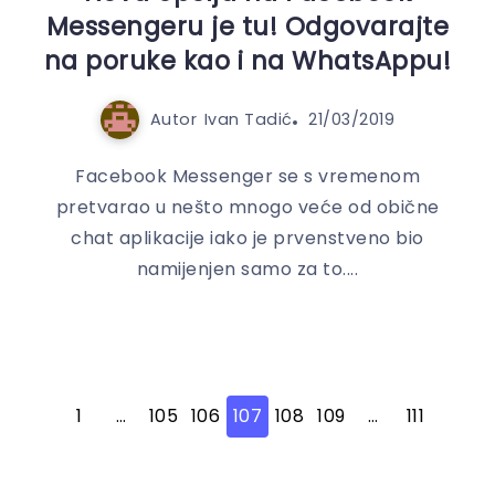
Messengeru je tu! Odgovarajte
na poruke kao i na WhatsAppu!
Autor
Ivan Tadić
21/03/2019
Facebook Messenger se s vremenom
pretvarao u nešto mnogo veće od obične
chat aplikacije iako je prvenstveno bio
namijenjen samo za to....
1
…
105
106
107
108
109
…
111