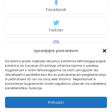
Facebook
Twitter
Instagram
Upravljajte pristankom
Da bismo pružili najbolje iskustvo, koristimo tehnologije poput
kolačića za čuvanje i/ili pristup informacijama o uređaju.
Suglasnost s ovim tehnologijama će nam omogućiti da
Bajtbox
obrađujemo podatke kao što su ponašanje pri pregledavanju
ili jedinstveni ID-ovi na ovoj web stranici. Nepristanak ili
Linkovi
Bajtbox koristi
povlačenje suglasnosti može negativno utjecati na određene
karakteristike i funkcije.
Globalhost
hosting
Kontaktirajte nas
usluge.
Prihvati
Impressum