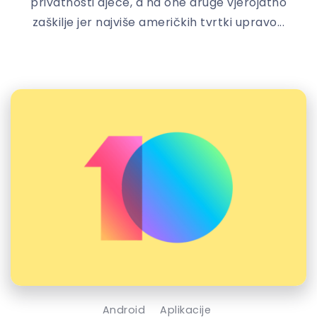
privatnosti djece, a na one druge vjerojatno
zaškilje jer najviše američkih tvrtki upravo...
Android
Aplikacije