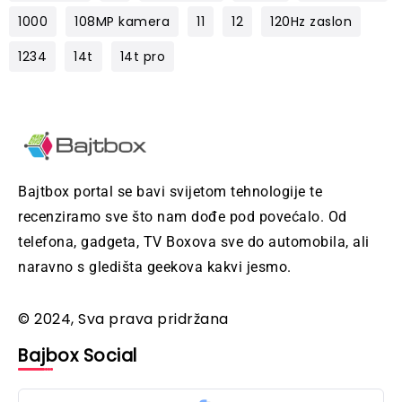
1000
108MP kamera
11
12
120Hz zaslon
1234
14t
14t pro
Bajtbox portal se bavi svijetom tehnologije te
recenziramo sve što nam dođe pod povećalo. Od
telefona, gadgeta, TV Boxova sve do automobila, ali
naravno s gledišta geekova kakvi jesmo.
© 2024, Sva prava pridržana
Bajbox Social