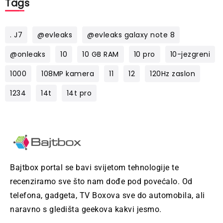
Tags
. J7
@evleaks
@evleaks galaxy note 8
@onleaks
10
10 GB RAM
10 pro
10-jezgreni
1000
108MP kamera
11
12
120Hz zaslon
1234
14t
14t pro
Bajtbox portal se bavi svijetom tehnologije te
recenziramo sve što nam dođe pod povećalo. Od
telefona, gadgeta, TV Boxova sve do automobila, ali
naravno s gledišta geekova kakvi jesmo.