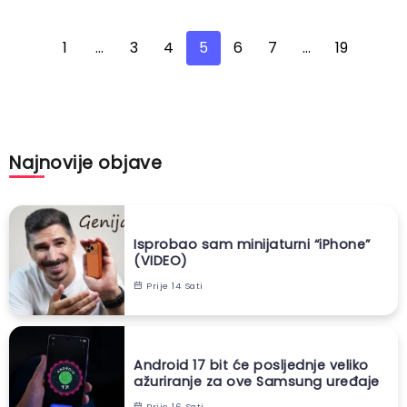
1
…
3
4
5
6
7
…
19
Najnovije objave
Isprobao sam minijaturni “iPhone”
(VIDEO)
Prije 14 Sati
Android 17 bit će posljednje veliko
ažuriranje za ove Samsung uređaje
Prije 16 Sati