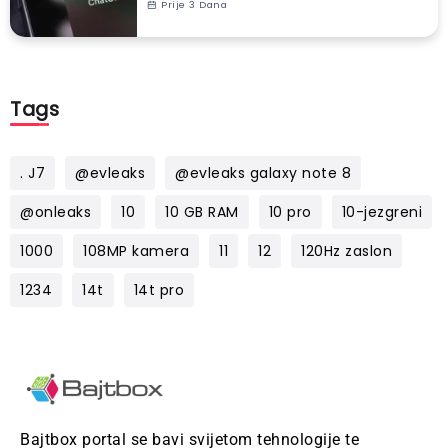
Prije 3 Dana
Tags
. J7
@evleaks
@evleaks galaxy note 8
@onleaks
10
10 GB RAM
10 pro
10-jezgreni
1000
108MP kamera
11
12
120Hz zaslon
1234
14t
14t pro
Bajtbox portal se bavi svijetom tehnologije te