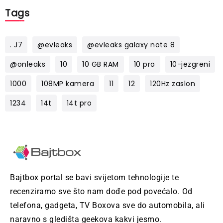
Tags
. J7
@evleaks
@evleaks galaxy note 8
@onleaks
10
10 GB RAM
10 pro
10-jezgreni
1000
108MP kamera
11
12
120Hz zaslon
1234
14t
14t pro
Bajtbox portal se bavi svijetom tehnologije te
recenziramo sve što nam dođe pod povećalo. Od
telefona, gadgeta, TV Boxova sve do automobila, ali
naravno s gledišta geekova kakvi jesmo.