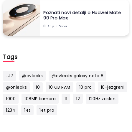
Poznati novi detalji o Huawei Mate
90 Pro Max
Prije 3 Dana
Tags
. J7
@evleaks
@evleaks galaxy note 8
@onleaks
10
10 GB RAM
10 pro
10-jezgreni
1000
108MP kamera
11
12
120Hz zaslon
1234
14t
14t pro