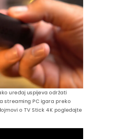
ko uređaj uspijeva održati
i za streaming PC igara preko
 dojmovi o TV Stick 4K pogledajte