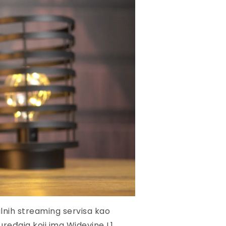
galnih streaming servisa kao
h uređaja koji ima Widevine L1