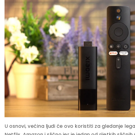
U osnovi, većina ljudi će ovo koristiti za gledanje le
Netflix, Amazon i slično jer je jedan od rijetkih slični