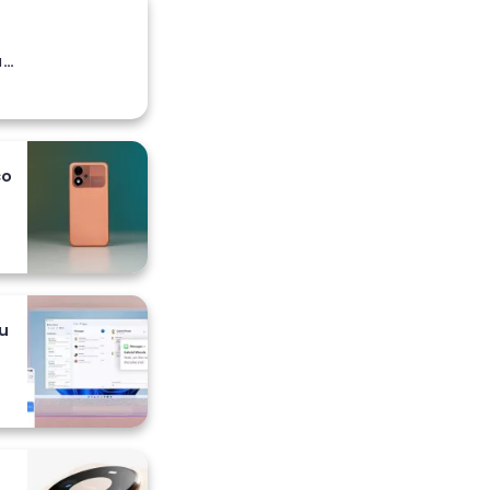
a
co
 i
u