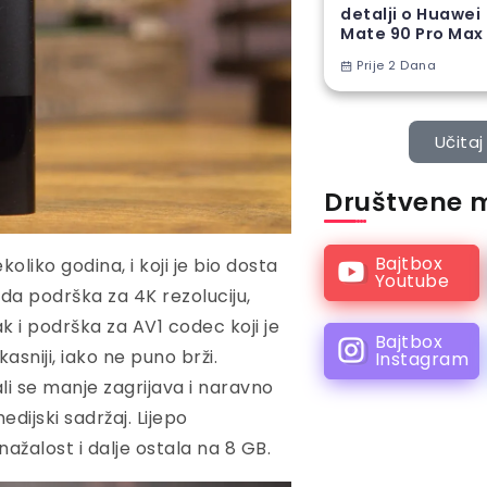
detalji o Huawei
Mate 90 Pro Max
Prije 2 Dana
Učitaj 
Društvene 
Bajtbox
oliko godina, i koji je bio dosta
Youtube
da podrška za 4K rezoluciju,
ak i podrška za AV1 codec koji je
Bajtbox
ikasniji, iako ne puno brži.
Instagram
li se manje zagrijava i naravno
dijski sadržaj. Lijepo
ažalost i dalje ostala na 8 GB.