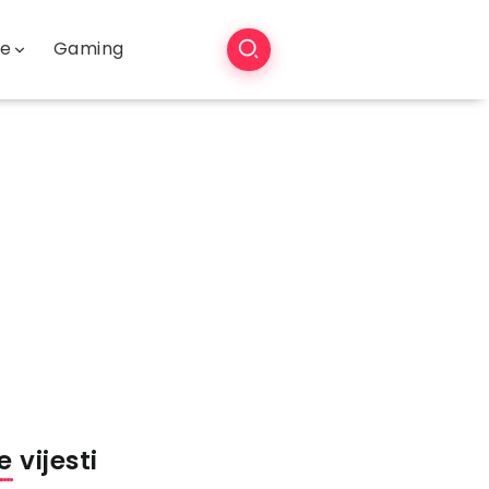
še
Gaming
 vijesti