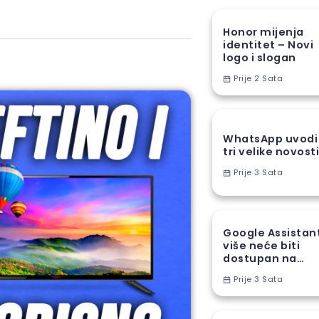
Honor mijenja
identitet – Novi
logo i slogan
Prije 2 Sata
WhatsApp uvodi
tri velike novost
Prije 3 Sata
Google Assistan
više neće biti
dostupan na
Android
Prije 3 Sata
telefonima