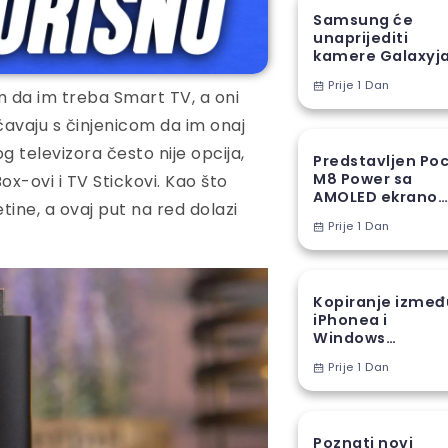
Samsung će
unaprijediti
kamere Galaxyj
S27 Ultra novom
Prije 1 Dan
proizvodnom
m da im treba Smart TV, a oni
tehnikom
očavaju s činjenicom da im onaj
 televizora često nije opcija,
Predstavljen Po
M8 Power sa
x-ovi i TV Stickovi. Kao što
AMOLED ekranom
tine, a ovaj put na red dolazi
8000 mAh
Prije 1 Dan
baterijom
Kopiranje izmeđ
iPhonea i
Windows
računara stiže u
Prije 1 Dan
EU
Poznati novi