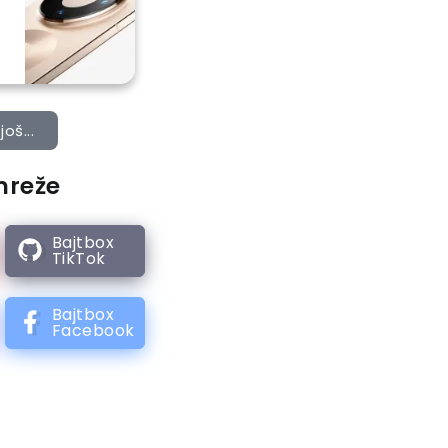
još...
mreže
Bajtbox
TikTok
Bajtbox
Facebook