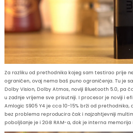
Za razliku od prethodnika kojeg sam testirao prije nek
ograničen, ovaj nema baš puno ograničenja. Tu je sa
Dolby Vision, Dolby Atmos, noviji Bluetooth 5.0, pa č
u zadnje vrijeme sve prisutniji. I procesor je noviji i ef
Amlogic S905 Y4 je cca 10-15% brži od prethodnika, a
bez problema reproducira čak i najzahtjevniji multime
poboljšanje je i 2GB RAM-a, dok je interna memorija n