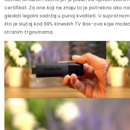
certifikat. Za one koji ne znaju to je potrebno ako n
gledati legalni sadržaj u punoj kvaliteti. U suprotnom
što je slučaj kod 99% kineskih TV Box-ova koje možete
stranim trgovinama.