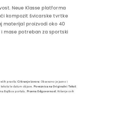
vost. Neue Klasse platforma
jući kompozit švicarske tvrtke
j materijal proizvodi oko 40
 i mase potreban za sportski
dećih pravila:
Citiranje Izvora
: Obavezno je jasno i
i teksta te datum objave.
Poveznica na Originalni Tekst
:
 na Bajtbox portalu.
Pravna Odgovornost
: Kršenje ovih