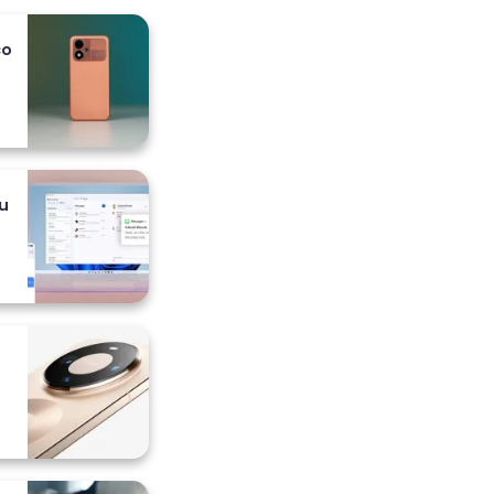
co
 i
u