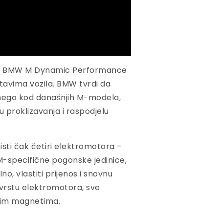
tver BMW M Dynamic Performance
tavima vozila. BMW tvrdi da
e nego kod današnjih M-modela,
u proklizavanja i raspodjelu
isti čak četiri elektromotora –
 M-specifične pogonske jedinice,
o, vlastiti prijenos i snovnu
 vrstu elektromotora, sve
jnim magnetima.