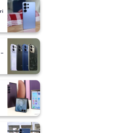
ri
 –