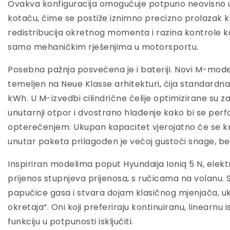
Ovakva konfiguracija omogućuje potpuno neovisno
kotaču, čime se postiže iznimno precizno prolazak k
redistribucija okretnog momenta i razina kontrole 
samo mehaničkim rješenjima u motorsportu.
Posebna pažnja posvećena je i bateriji. Novi M-mode
temeljen na Neue Klasse arhitekturi, čija standardna
kWh. U M-izvedbi cilindrične ćelije optimizirane su z
unutarnji otpor i dvostrano hlađenje kako bi se per
opterećenjem. Ukupan kapacitet vjerojatno će se k
unutar paketa prilagođen je većoj gustoći snage, be
Inspiriran modelima poput Hyundaija Ioniq 5 N, elektri
prijenos stupnjeva prijenosa, s ručicama na volanu.
papučice gasa i stvara dojam klasičnog mjenjača, uklj
okretaja“. Oni koji preferiraju kontinuiranu, linearn
funkciju u potpunosti isključiti.