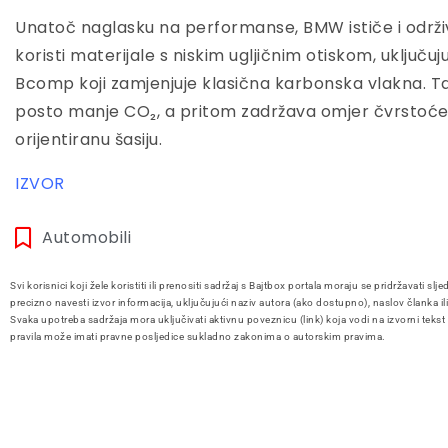
Unatoč naglasku na performanse, BMW ističe i održi
koristi materijale s niskim ugljičnim otiskom, uključu
Bcomp koji zamjenjuje klasična karbonska vlakna. Ta
posto manje CO₂, a pritom zadržava omjer čvrstoće
orijentiranu šasiju.
IZVOR
Automobili
Svi korisnici koji žele koristiti ili prenositi sadržaj s Bajtbox portala moraju se pridržavati slje
precizno navesti izvor informacija, uključujući naziv autora (ako dostupno), naslov članka il
Svaka upotreba sadržaja mora uključivati aktivnu poveznicu (link) koja vodi na izvorni tekst
pravila može imati pravne posljedice sukladno zakonima o autorskim pravima.