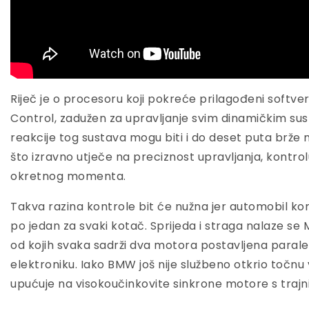
Riječ je o procesoru koji pokreće prilagođeni sof
Control, zadužen za upravljanje svim dinamičkim sus
reakcije tog sustava mogu biti i do deset puta brž
što izravno utječe na preciznost upravljanja, kontrol
okretnog momenta.
Takva razina kontrole bit će nužna jer automobil kor
po jedan za svaki kotač. Sprijeda i straga nalaze se
od kojih svaka sadrži dva motora postavljena paraleln
elektroniku. Iako BMW još nije službeno otkrio točnu
upućuje na visokoučinkovite sinkrone motore s tra