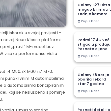
Galaxy S27 Ultra
mogao bi imati t
zadnje kamere
Prije 2 Dana
ji iskorak u svojoj povijesti –
a novoj Neue Klasse platformi.
Redmi 17 4G već
stigao u prodaju
će prvi „pravi” M-model bez
Poznate cijene
MW visoke performanse vidi u
Prije 2 Dana
ut i4 M50, iX M60 i i7 M70,
Galaxy Z8 serija
ani punokrvnim M automobilima.
oborila rekord
star 7 godina
a ne o automobilima koncipiranim
Prije 2 Dana
el, koji se neslužbeno spominje
u.
 vozila. Umjesto stotina
Poznati detalji o