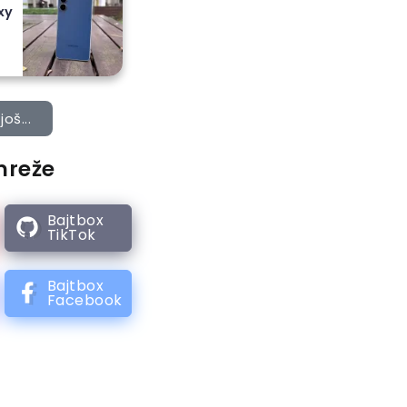
xy
još...
mreže
Bajtbox
TikTok
Bajtbox
Facebook