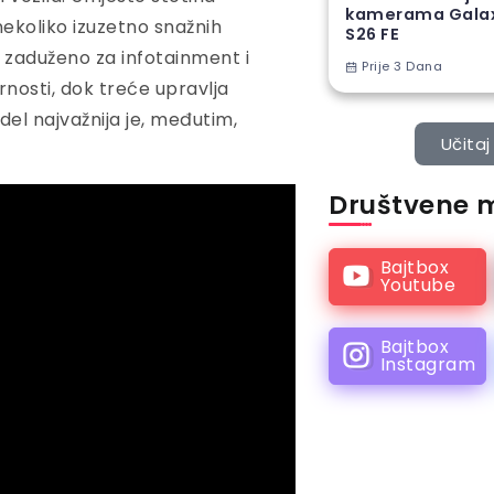
kamerama Gala
nekoliko izuzetno snažnih
S26 FE
e zaduženo za infotainment i
Prije 3 Dana
urnosti, dok treće upravlja
el najvažnija je, međutim,
Učitaj 
Društvene 
Bajtbox
Youtube
Bajtbox
Instagram