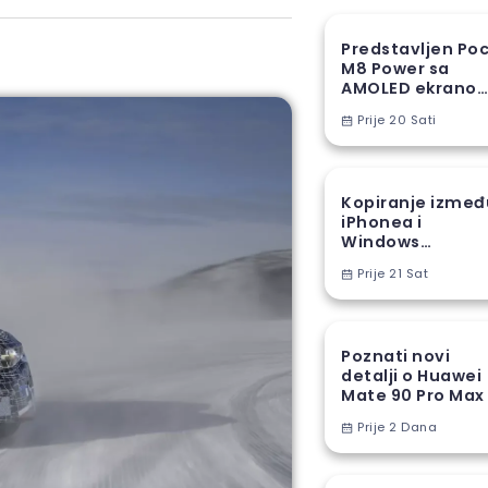
Predstavljen Po
M8 Power sa
AMOLED ekranom
8000 mAh
Prije 20 Sati
baterijom
Kopiranje izmeđ
iPhonea i
Windows
računara stiže u
Prije 21 Sat
EU
Poznati novi
detalji o Huawei
Mate 90 Pro Max
Prije 2 Dana