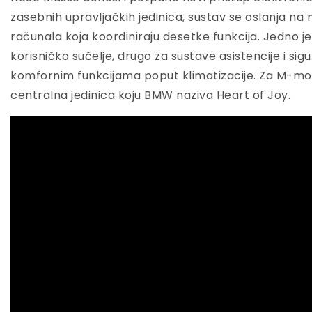
zasebnih upravljačkih jedinica, sustav se oslanja na 
računala koja koordiniraju desetke funkcija. Jedno j
korisničko sučelje, drugo za sustave asistencije i sig
komfornim funkcijama poput klimatizacije. Za M-mod
centralna jedinica koju BMW naziva Heart of Joy.