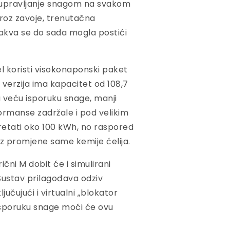
 upravljanje snagom na svakom
roz zavoje, trenutačna
kakva se do sada mogla postići
l koristi visokonaponski paket
 verzija ima kapacitet od 108,7
a veću isporuku snage, manji
formanse zadržale i pod velikim
retati oko 100 kWh, no raspored
z promjene same kemije ćelija.
čni M dobit će i simulirani
 Sustav prilagođava odziv
učujući i virtualni „blokator
u isporuku snage moći će ovu