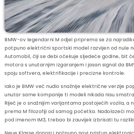
BMW-ov legendarni M odjel priprema se za najradikalni
potpuno električni sportski model razvijen od nule n
Automobil, čiji se debi očekuje sljedeće godine, bit 
motora s unutarnjim izgaranjem i jasan signal da B
spoju softvera, elektrifikacije i precizne kontrole.
Iako je BMW već nudio snažnije električne verzije pop
unutar same kompanije ti modeli nikada nisu smatr
Riječ je o snažnijim varijantama postojećih vozila, 
prema M filozofiji od samog početka. Nadolazeći mod
pod imenom iM3, trebao bi zauvijek izbrisati tu razlik
Neue Klasse donosi i potpuno novi pristup elektronici