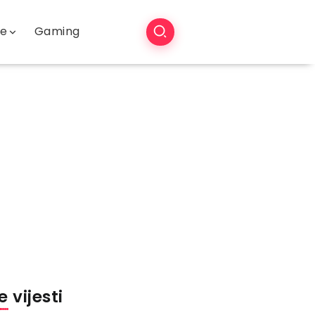
še
Gaming
 vijesti