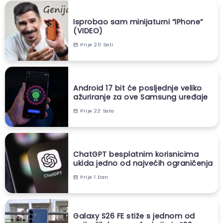
Isprobao sam minijaturni “iPhone”
(VIDEO)
Prije 20 Sati
Android 17 bit će posljednje veliko
ažuriranje za ove Samsung uređaje
Prije 22 Sata
ChatGPT besplatnim korisnicima
ukida jedno od najvećih ograničenja
Prije 1 Dan
Galaxy S26 FE stiže s jednom od