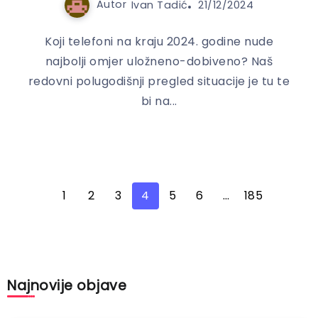
Autor
Ivan Tadić
21/12/2024
Koji telefoni na kraju 2024. godine nude
najbolji omjer uložneno-dobiveno? Naš
redovni polugodišnji pregled situacije je tu te
bi na...
1
2
3
4
5
6
…
185
Najnovije objave