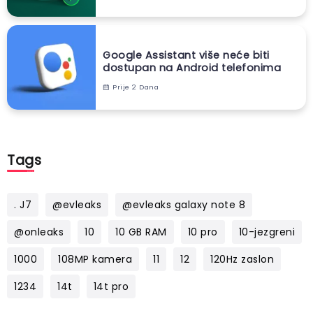
Google Assistant više neće biti
dostupan na Android telefonima
Prije 2 Dana
Tags
. J7
@evleaks
@evleaks galaxy note 8
@onleaks
10
10 GB RAM
10 pro
10-jezgreni
1000
108MP kamera
11
12
120Hz zaslon
1234
14t
14t pro