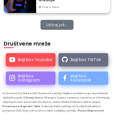
Prije 2 Dana
Učitaj još...
Društvene mreže
Bajtbox Youtube
Bajtbox TikTok
Bajtbox
Bajtbox
Instagram
Facebook
Svi korisnici koji žele koristiti ili prenositi sadržaj s Bajtbox portala moraju se pridržavati
sljedećih pravila:
Citiranje Izvora
: Obavezno je jasno i precizno navesti izvor informacija,
uključujući naziv autora (ako dostupno), naslov članka ili teksta te datum objave.
Poveznica na Originalni Tekst
: Svaka upotreba sadržaja mora uključivati aktivnu
poveznicu (link) koja vodi na izvorni tekst na Bajtbox portalu.
Pravna Odgovornost
: