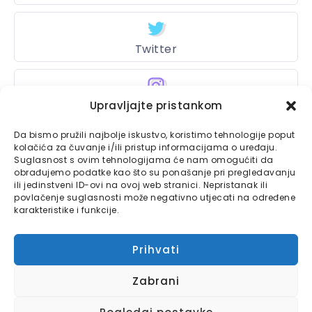
Twitter
Instagram
Upravljajte pristankom
Da bismo pružili najbolje iskustvo, koristimo tehnologije poput
kolačića za čuvanje i/ili pristup informacijama o uređaju.
Suglasnost s ovim tehnologijama će nam omogućiti da
Bajtbox
obrađujemo podatke kao što su ponašanje pri pregledavanju
ili jedinstveni ID-ovi na ovoj web stranici. Nepristanak ili
Linkovi
Bajtbox koristi
povlačenje suglasnosti može negativno utjecati na određene
karakteristike i funkcije.
Globalhost
hosting
Kontaktirajte nas
usluge.
Prihvati
Impressum
Zabrani
Pravila o privatnosti