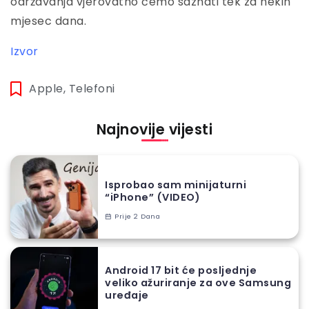
održavanja vjerovatno ćemo saznati tek za nekih
mjesec dana.
Izvor
Apple
,
Telefoni
Najnovije vijesti
Isprobao sam minijaturni
“iPhone” (VIDEO)
Prije 2 Dana
Android 17 bit će posljednje
veliko ažuriranje za ove Samsung
uređaje