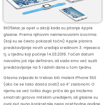
9t05Mac je opet u akciji kada su pitanje Apple
glasine. Prema njihovim neimenovanim izvorima
(koji su se često pokazali točni) Apple planira
predstavljanje novih uređaja sredinom 3. mjeseca
tj. u tjednu koji počinje 14.03.2016. Točan datum
navodno još nije definiran, ali sada smo već suzili
predstavljanje na 5 radnih dana u tom tjednu.
Glavna zvijezda bi trebao biti maleni iPhone 5SE
(ako će se tako doista zvati) sa 4″ zaslonom. O
njemu se već toliko dugo priča da ga možemo
smatrati gotovo mitskim uređajem, ali glasine su
ovaj put puno konkretnije nego prethodne godine