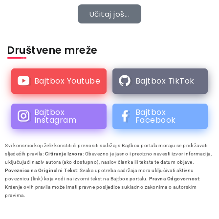
Učitaj još...
Društvene mreže
Bajtbox Youtube
Bajtbox TikTok
Bajtbox
Bajtbox
Instagram
Facebook
Svi korisnici koji žele koristiti ili prenositi sadržaj s Bajtbox portala moraju se pridržavati
sljedećih pravila:
Citiranje Izvora
: Obavezno je jasno i precizno navesti izvor informacija,
uključujući naziv autora (ako dostupno), naslov članka ili teksta te datum objave.
Poveznica na Originalni Tekst
: Svaka upotreba sadržaja mora uključivati aktivnu
poveznicu (link) koja vodi na izvorni tekst na Bajtbox portalu.
Pravna Odgovornost
:
Kršenje ovih pravila može imati pravne posljedice sukladno zakonima o autorskim
pravima.