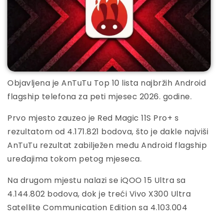
Objavljena je AnTuTu Top 10 lista najbržih Android
flagship telefona za peti mjesec 2026. godine.
Prvo mjesto zauzeo je Red Magic 11S Pro+ s
rezultatom od 4.171.821 bodova, što je dakle najviši
AnTuTu rezultat zabilježen među Android flagship
uređajima tokom petog mjeseca.
Na drugom mjestu nalazi se iQOO 15 Ultra sa
4.144.802 bodova, dok je treći Vivo X300 Ultra
Satellite Communication Edition sa 4.103.004