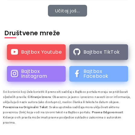
Učitaj još...
Društvene mreže
Bajtbox Youtube
Bajtbox TikTok
Bajtbox
Bajtbox
Instagram
Facebook
Svi korisnici koji žele koristiti ili prenositi sadržaj s Bajtbox portala moraju se pridržavati
sljedećih pravila:
Citiranje Izvora
: Obavezno je jasno i precizno navesti izvor informacija,
uključujući naziv autora (ako dostupno), naslov članka ili teksta te datum objave.
Poveznica na Originalni Tekst
: Svaka upotreba sadržaja mora uključivati aktivnu
poveznicu (link) koja vodi na izvorni tekst na Bajtbox portalu.
Pravna Odgovornost
:
Kršenje ovih pravila može imati pravne posljedice sukladno zakonima o autorskim
pravima.