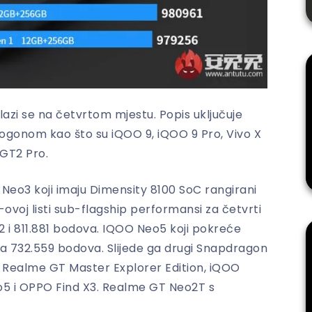
azi se na četvrtom mjestu. Popis uključuje
ogonom kao što su iQOO 9, iQOO 9 Pro, Vivo X
 GT2 Pro.
Neo3 koji imaju Dimensity 8100 SoC rangirani
voj listi sub-flagship performansi za četvrti
2 i 811.881 bodova. IQOO Neo5 koji pokreće
 732.559 bodova. Slijede ga drugi Snapdragon
 Realme GT Master Explorer Edition, iQOO
5 i OPPO Find X3. Realme GT Neo2T s