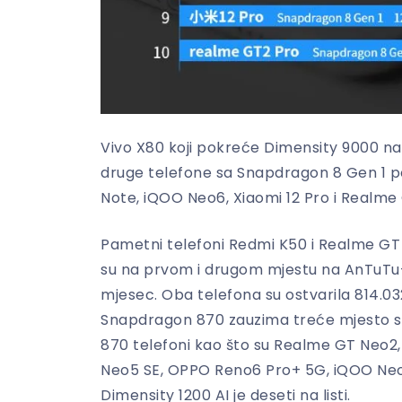
Vivo X80 koji pokreće Dimensity 9000 nal
druge telefone sa Snapdragon 8 Gen 1 p
Note, iQOO Neo6, Xiaomi 12 Pro i Realme
Pametni telefoni Redmi K50 i Realme GT 
su na prvom i drugom mjestu na AnTuTu-o
mjesec. Oba telefona su ostvarila 814.03
Snapdragon 870 zauzima treće mjesto sa
870 telefoni kao što su Realme GT Neo2,
Neo5 SE, OPPO Reno6 Pro+ 5G, iQOO Neo
Dimensity 1200 AI je deseti na listi.