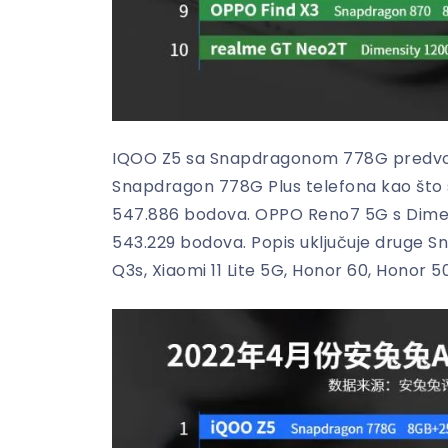
IQOO Z5 sa Snapdragonom 778G predvodi 
Snapdragon 778G Plus telefona kao što su
547.886 bodova. OPPO Reno7 5G s Dimensi
543.229 bodova. Popis uključuje druge 
Q3s, Xiaomi 11 Lite 5G, Honor 60, Honor 5