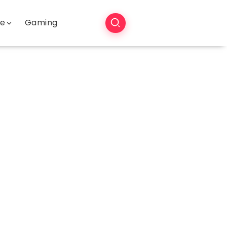
še
Gaming