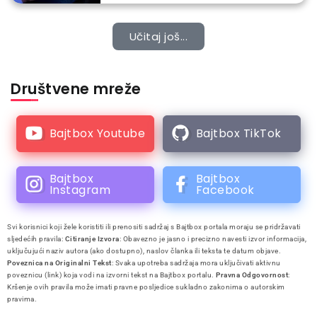
Učitaj još...
Društvene mreže
Bajtbox Youtube
Bajtbox TikTok
Bajtbox
Bajtbox
Instagram
Facebook
Svi korisnici koji žele koristiti ili prenositi sadržaj s Bajtbox portala moraju se pridržavati
sljedećih pravila:
Citiranje Izvora
: Obavezno je jasno i precizno navesti izvor informacija,
uključujući naziv autora (ako dostupno), naslov članka ili teksta te datum objave.
Poveznica na Originalni Tekst
: Svaka upotreba sadržaja mora uključivati aktivnu
poveznicu (link) koja vodi na izvorni tekst na Bajtbox portalu.
Pravna Odgovornost
:
Kršenje ovih pravila može imati pravne posljedice sukladno zakonima o autorskim
pravima.