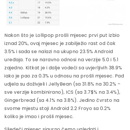
Nakon što je Lollipop prošli mjesec prvi put izbio
iznad 20%, ovaj mjesec je zabilježio rast od čak
3.5% i sada se nalazi na ukupno 23.5% Android
uređaja. To se naravno odnosi na verzije 5.0 i 5.1
zajedno. Kitkat je i dalje vodeći sa uvjerljivih 38.9%
iako je pao za 0.3% u odnosu na prošli mjesec. Pad
udjela su doživjeli i JellyBean (sa 31.8% na 30.2% –
sve verzije kombinirano), ICS (sa 3.7$% na 3.4%),
Gingerbread (sa 4.1% na 3.8%). Jedino čvrsto na
svome mjestu stoji Android 2.2 Froyo sa 0.2%
koliko je imao i prošli mjesec.
Sljedeći mjesec sigurno ćemo ugledati i