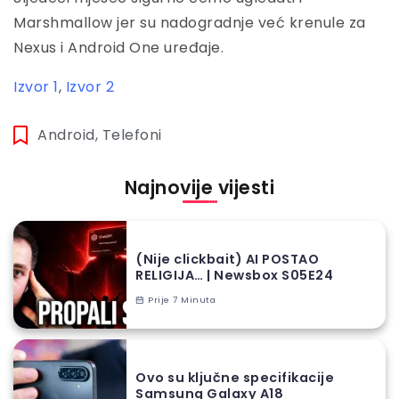
Marshmallow jer su nadogradnje već krenule za
Nexus i Android One uređaje.
Izvor 1
,
Izvor 2
Android
,
Telefoni
Najnovije vijesti
(Nije clickbait) AI POSTAO
RELIGIJA… | Newsbox S05E24
Prije 7 Minuta
Ovo su ključne specifikacije
Samsung Galaxy A18