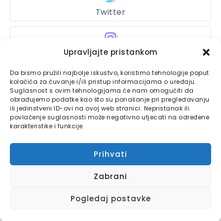
Twitter
Instagram
Upravljajte pristankom
Da bismo pružili najbolje iskustvo, koristimo tehnologije poput
kolačića za čuvanje i/ili pristup informacijama o uređaju.
Suglasnost s ovim tehnologijama će nam omogućiti da
Bajtbox
obrađujemo podatke kao što su ponašanje pri pregledavanju
ili jedinstveni ID-ovi na ovoj web stranici. Nepristanak ili
Linkovi
Bajtbox koristi
povlačenje suglasnosti može negativno utjecati na određene
karakteristike i funkcije.
Globalhost
hosting
Kontaktirajte nas
usluge.
Prihvati
Impressum
Zabrani
Pravila o privatnosti
Pogledaj postavke