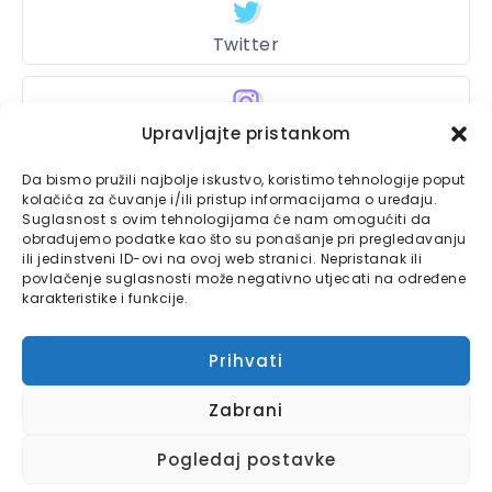
Twitter
Upravljajte pristankom
Instagram
Da bismo pružili najbolje iskustvo, koristimo tehnologije poput
kolačića za čuvanje i/ili pristup informacijama o uređaju.
Suglasnost s ovim tehnologijama će nam omogućiti da
Bajtbox
obrađujemo podatke kao što su ponašanje pri pregledavanju
ili jedinstveni ID-ovi na ovoj web stranici. Nepristanak ili
Linkovi
povlačenje suglasnosti može negativno utjecati na određene
Bajtbox koristi
karakteristike i funkcije.
Globalhost
hosting
Kontaktirajte nas
usluge.
Prihvati
Impressum
Zabrani
Pravila o privatnosti
Pogledaj postavke