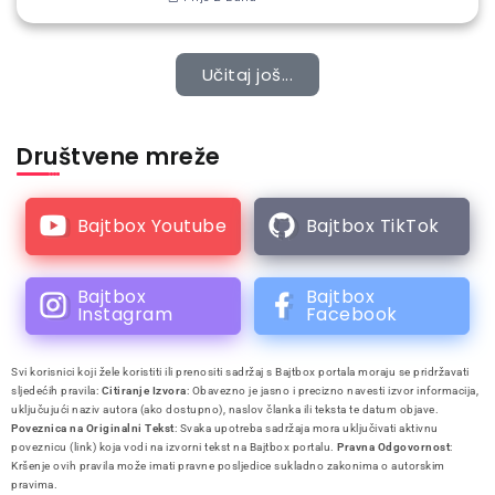
Učitaj još...
Društvene mreže
Bajtbox Youtube
Bajtbox TikTok
Bajtbox
Bajtbox
Instagram
Facebook
Svi korisnici koji žele koristiti ili prenositi sadržaj s Bajtbox portala moraju se pridržavati
sljedećih pravila:
Citiranje Izvora
: Obavezno je jasno i precizno navesti izvor informacija,
uključujući naziv autora (ako dostupno), naslov članka ili teksta te datum objave.
Poveznica na Originalni Tekst
: Svaka upotreba sadržaja mora uključivati aktivnu
poveznicu (link) koja vodi na izvorni tekst na Bajtbox portalu.
Pravna Odgovornost
:
Kršenje ovih pravila može imati pravne posljedice sukladno zakonima o autorskim
pravima.