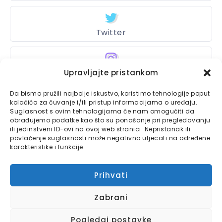
Twitter
Upravljajte pristankom
Instagram
Da bismo pružili najbolje iskustvo, koristimo tehnologije poput
kolačića za čuvanje i/ili pristup informacijama o uređaju.
Suglasnost s ovim tehnologijama će nam omogućiti da
Bajtbox
obrađujemo podatke kao što su ponašanje pri pregledavanju
ili jedinstveni ID-ovi na ovoj web stranici. Nepristanak ili
Linkovi
povlačenje suglasnosti može negativno utjecati na određene
Bajtbox koristi
karakteristike i funkcije.
Globalhost
hosting
Kontaktirajte nas
usluge.
Prihvati
Impressum
Zabrani
Pravila o privatnosti
2
Pogledaj postavke