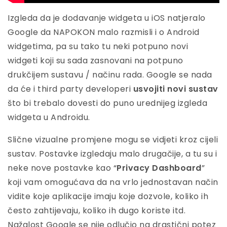
Izgleda da je dodavanje widgeta u iOS natjeralo
Google da NAPOKON malo razmisli i o Android
widgetima, pa su tako tu neki potpuno novi
widgeti koji su sada zasnovani na potpuno
drukčijem sustavu / načinu rada. Google se nada
da će i third party developeri
usvojiti novi sustav
što bi trebalo dovesti do puno urednijeg izgleda
widgeta u Androidu.
Slične vizualne promjene mogu se vidjeti kroz cijeli
sustav. Postavke izgledaju malo drugačije, a tu su i
neke nove postavke kao “
Privacy Dashboard
”
koji vam omogućava da na vrlo jednostavan način
vidite koje aplikacije imaju koje dozvole, koliko ih
često zahtijevaju, koliko ih dugo koriste itd.
Nažalost Google se nije odlučio na drastični potez