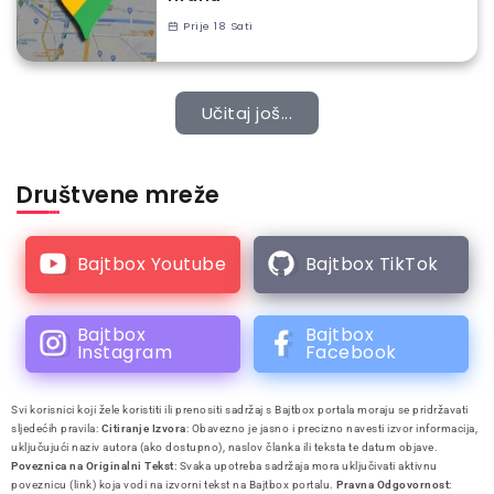
Prije 18 Sati
Učitaj još...
Društvene mreže
Bajtbox Youtube
Bajtbox TikTok
Bajtbox
Bajtbox
Instagram
Facebook
Svi korisnici koji žele koristiti ili prenositi sadržaj s Bajtbox portala moraju se pridržavati
sljedećih pravila:
Citiranje Izvora
: Obavezno je jasno i precizno navesti izvor informacija,
uključujući naziv autora (ako dostupno), naslov članka ili teksta te datum objave.
Poveznica na Originalni Tekst
: Svaka upotreba sadržaja mora uključivati aktivnu
poveznicu (link) koja vodi na izvorni tekst na Bajtbox portalu.
Pravna Odgovornost
: