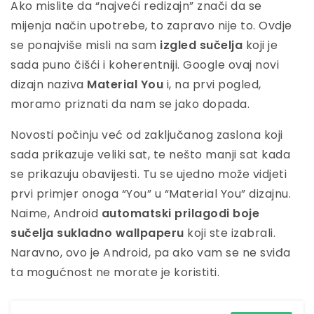
Ako mislite da “najveći redizajn” znači da se
mijenja način upotrebe, to zapravo nije to. Ovdje
se ponajviše misli na sam
izgled sučelja
koji je
sada puno čišći i koherentniji. Google ovaj novi
dizajn naziva
Material You
i, na prvi pogled,
moramo priznati da nam se jako dopada.
Novosti počinju već od zaključanog zaslona koji
sada prikazuje veliki sat, te nešto manji sat kada
se prikazuju obavijesti. Tu se ujedno može vidjeti
prvi primjer onoga “You” u “Material You” dizajnu.
Naime, Android
automatski prilagodi boje
sučelja sukladno wallpaperu
koji ste izabrali.
Naravno, ovo je Android, pa ako vam se ne sviđa
ta mogućnost ne morate je koristiti.