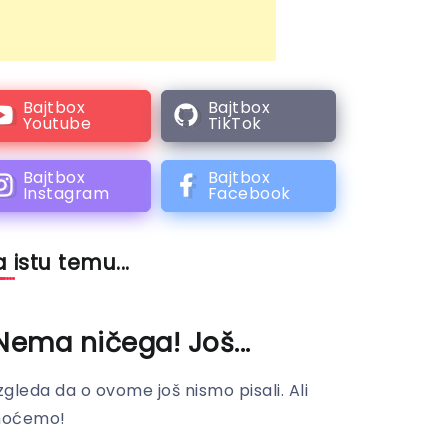
Bajtbox
Bajtbox
Youtube
TikTok
Bajtbox
Bajtbox
Instagram
Facebook
 istu temu...
Nema ničega! Još...
zgleda da o ovome još nismo pisali. Ali
hoćemo!