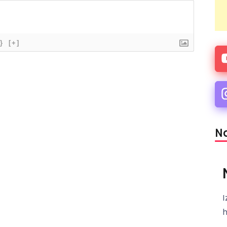
}
[+]
Na
I