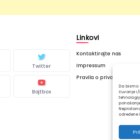
l
Linkovi
Kontaktirajte nas
Impressum
Twitter
Pravila o privatnosti
Da bismo p
Bajtbox
čuvanje i/
tehnologi
ponašanje 
Nepristana
određene k
Pr