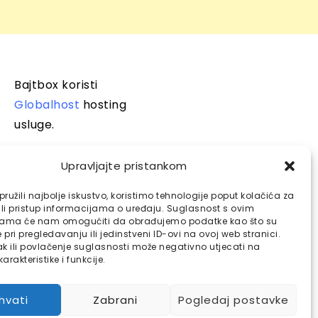
Bajtbox koristi
Globalhost
hosting
usluge.
Upravljajte pristankom
ružili najbolje iskustvo, koristimo tehnologije poput kolačića za
ili pristup informacijama o uređaju. Suglasnost s ovim
jama će nam omogućiti da obrađujemo podatke kao što su
pri pregledavanju ili jedinstveni ID-ovi na ovoj web stranici.
k ili povlačenje suglasnosti može negativno utjecati na
arakteristike i funkcije.
ihvati
Zabrani
Pogledaj postavke