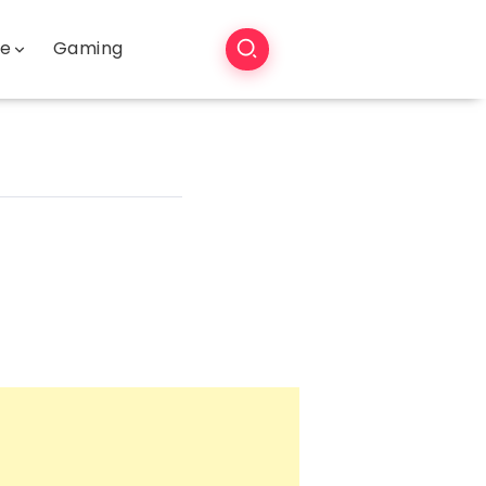
še
Gaming