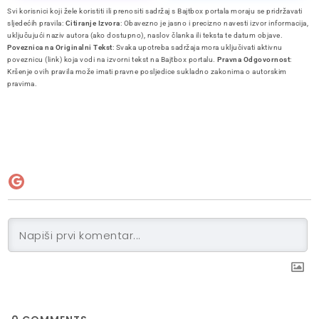
Svi korisnici koji žele koristiti ili prenositi sadržaj s Bajtbox portala moraju se pridržavati
sljedećih pravila:
Citiranje Izvora
: Obavezno je jasno i precizno navesti izvor informacija,
uključujući naziv autora (ako dostupno), naslov članka ili teksta te datum objave.
Poveznica na Originalni Tekst
: Svaka upotreba sadržaja mora uključivati aktivnu
poveznicu (link) koja vodi na izvorni tekst na Bajtbox portalu.
Pravna Odgovornost
:
Kršenje ovih pravila može imati pravne posljedice sukladno zakonima o autorskim
pravima.