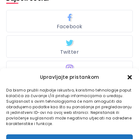
Facebook
Twitter
Instagram
Upravljajte pristankom
Da bismo pružili najbolje iskustvo, koristimo tehnologije poput
kolačića za čuvanje i/ili pristup informacijama o uređaju.
Suglasnost s ovim tehnologijama će nam omogućiti da
Bajtbox
obrađujemo podatke kao što su ponašanje pri pregledavanju
ili jedinstveni ID-ovi na ovoj web stranici. Nepristanak ili
Linkovi
Bajtbox koristi
povlačenje suglasnosti može negativno utjecati na određene
karakteristike i funkcije.
Globalhost
hosting
Kontaktirajte nas
usluge.