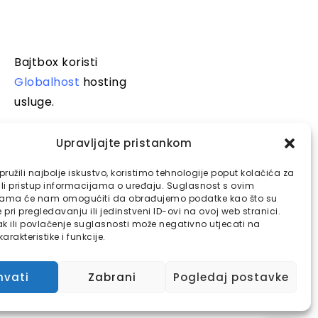
Bajtbox koristi
Globalhost
hosting
usluge.
Upravljajte pristankom
ružili najbolje iskustvo, koristimo tehnologije poput kolačića za
ili pristup informacijama o uređaju. Suglasnost s ovim
jama će nam omogućiti da obrađujemo podatke kao što su
pri pregledavanju ili jedinstveni ID-ovi na ovoj web stranici.
k ili povlačenje suglasnosti može negativno utjecati na
arakteristike i funkcije.
hvati
Zabrani
Pogledaj postavke