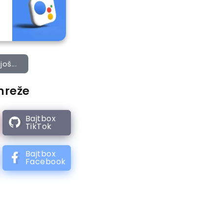
još...
mreže
Bajtbox
TikTok
Bajtbox
Facebook