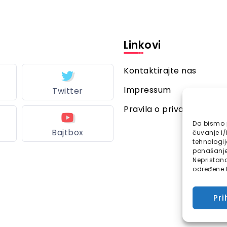
Linkovi
Kontaktirajte nas
Impressum
Twitter
Pravila o privatnosti
Da bismo p
Bajtbox
čuvanje i/
tehnologi
ponašanje 
Nepristana
određene k
Pri