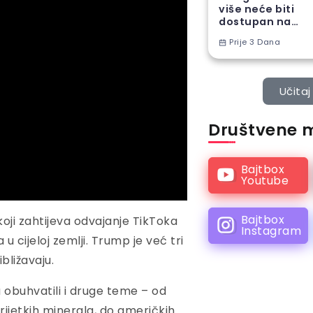
više neće biti
dostupan na
Android
Prije 3 Dana
telefonima
Učitaj 
Društvene 
Bajtbox
Youtube
Bajtbox
koji zahtijeva odvajanje TikToka
Instagram
 u cijeloj zemlji. Trump je već tri
bližavaju.
obuhvatili i druge teme – od
 rijetkih minerala, do američkih