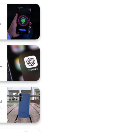
o
e
e
a
ih
d
a