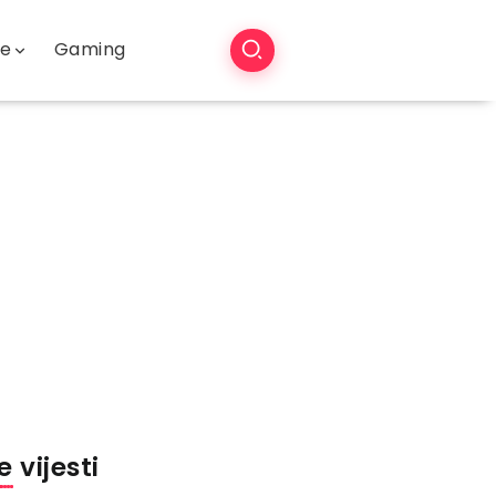
še
Gaming
 vijesti