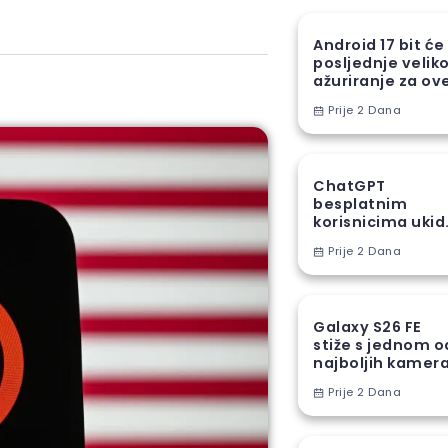
Android 17 bit će
posljednje velik
ažuriranje za ov
Samsung uređaj
Prije 2 Dana
ChatGPT
besplatnim
korisnicima ukid
jedno od najveć
Prije 2 Dana
ograničenja
Galaxy S26 FE
stiže s jednom o
najboljih kamer
funkcija iz S26
Prije 2 Dana
serije