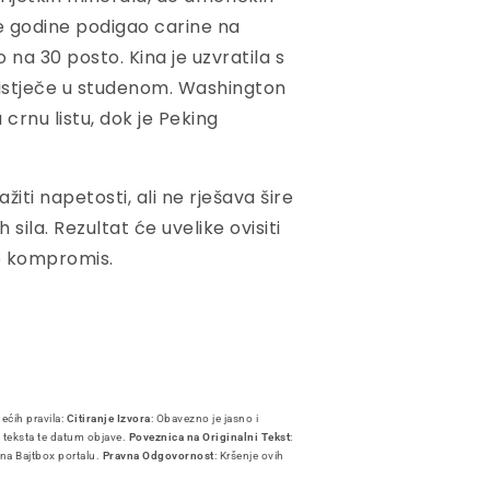
e godine podigao carine na
o na 30 posto. Kina je uzvratila s
e istječe u studenom. Washington
 crnu listu, dok je Peking
ti napetosti, ali ne rješava šire
ila. Rezultat će uvelike ovisiti
ne kompromis.
dećih pravila:
Citiranje Izvora
: Obavezno je jasno i
i teksta te datum objave.
Poveznica na Originalni Tekst
:
 na Bajtbox portalu.
Pravna Odgovornost
: Kršenje ovih