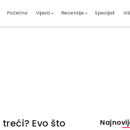
Početna
Vijesti
Recenzije
Specijali
Vi
 treći? Evo što
Najnovije