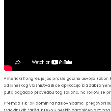
Američki Kongres je još prošle godine usvojio zakon 
od kineskog vlasništva ili će aplikacija biti zabranjena
puta odgađao provedbu tog zakona, no rokovi se pri
Premda TikTok dominira naslovnicama, pregovori su 
trgovinskih tarifa, preko kineskih ograničenja izvoza