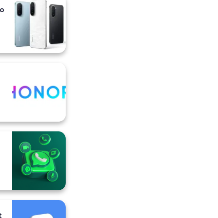
io
i
t