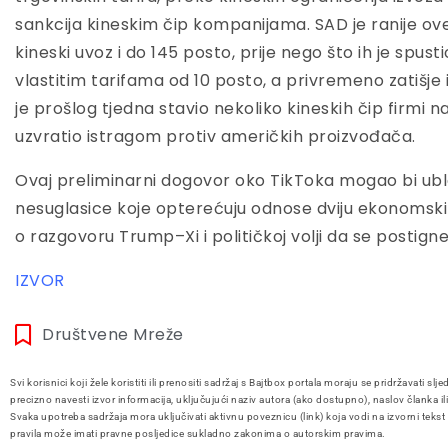
sankcija kineskim čip kompanijama. SAD je ranije ov
kineski uvoz i do 145 posto, prije nego što ih je spusti
vlastitim tarifama od 10 posto, a privremeno zatišj
je prošlog tjedna stavio nekoliko kineskih čip firmi na
uzvratio istragom protiv američkih proizvođača.
Ovaj preliminarni dogovor oko TikToka mogao bi ublaži
nesuglasice koje opterećuju odnose dviju ekonomskih s
o razgovoru Trump–Xi i političkoj volji da se postig
IZVOR
Društvene Mreže
Svi korisnici koji žele koristiti ili prenositi sadržaj s Bajtbox portala moraju se pridržavati slje
precizno navesti izvor informacija, uključujući naziv autora (ako dostupno), naslov članka il
Svaka upotreba sadržaja mora uključivati aktivnu poveznicu (link) koja vodi na izvorni tekst
pravila može imati pravne posljedice sukladno zakonima o autorskim pravima.