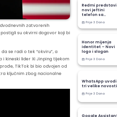
Redmi predstav
novi jeftini
telefon sa
ogromnom
Prije 3 Dana
baterijom
n dvodnevnih zatvorenih
ostigli su okvirni dogovor koji bi
Honor mijenja
identitet – Novi
da se radi o tek “okviru”, a
logo i slogan
 kineski lider Xi Jinping tijekom
Prije 3 Dana
rođe, TikTok bi bio odvojen od
ra ključnim zbog nacionalne
WhatsApp uvodi
tri velike novost
Prije 3 Dana
Google Assistan