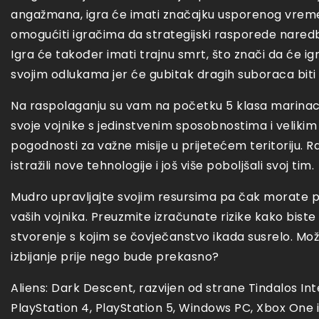
angažmana, igra će imati značajku usporenog vreme
omogućiti igračima da strategijski rasporede naredbe
Igra će također imati trajnu smrt, što znači da će igrači
svojim odlukama jer će gubitak dragih suboraca biti 
Na raspolaganju su vam na početku 5 klasa marinaca. 
svoje vojnike s jedinstvenim sposobnostima i velikim
pogodnosti za važne misije u prijetećem teritoriju. R
istražili nove tehnologije i još više poboljšali svoj tim.
Mudro upravljajte svojim resursima pa čak morate pa
vaših vojnika. Preuzmite izračunate rizike kako biste
stvorenje s kojim se čovječanstvo ikada susrelo. Možet
izbijanje prije nego bude prekasno?
Aliens: Dark Descent, razvijen od strane Tindalos In
PlayStation 4, PlayStation 5, Windows PC, Xbox One i