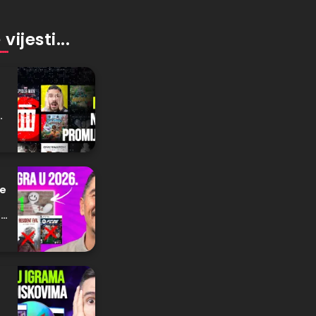
vijesti...
ox
je
ox