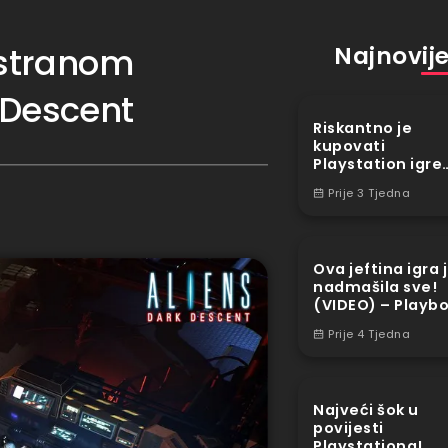
 stranom
Najnovije 
k Descent
Riskantno je
kupovati
Playstation igre
digitalno? Playb
Prije 3 Tjedna
S03E44 (VIDEO)
Ova jeftina igra 
nadmašila sve!
(VIDEO) – Playb
S03E41
Prije 4 Tjedna
Najveći šok u
povijesti
Playstationa!