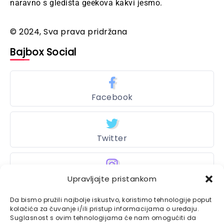
naravno s gledišta geekova kakvi jesmo.
© 2024, Sva prava pridržana
Bajbox Social
Facebook
Twitter
Upravljajte pristankom
Instagram
Da bismo pružili najbolje iskustvo, koristimo tehnologije poput
kolačića za čuvanje i/ili pristup informacijama o uređaju.
Suglasnost s ovim tehnologijama će nam omogućiti da
Bajtbox