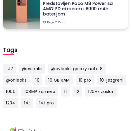
Predstavljen Poco M8 Power sa
AMOLED ekranom i 8000 mAh
baterijom
Prije 2 Dana
Tags
. J7
@evleaks
@evleaks galaxy note 8
@onleaks
10
10 GB RAM
10 pro
10-jezgreni
1000
108MP kamera
11
12
120Hz zaslon
1234
14t
14t pro